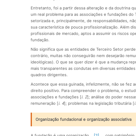
Entretanto, foi a partir dessa alteração e da doutrina 
um real problema para as associações e fundações do T
setorizada e, principalmente, de responsabilidades, 
sua característica de pouca profissionalização. Além di
profissionais de mercado, aptos a assumir os riscos 
fundação.
Não significa que as entidades de Terceiro Setor perd
contrário, muitas não conseguirão nem desejarão remun
ideológicas). O que se quer dizer é que a mudança re
mais transparentes as condutas em diversas entidades
quadros dirigentes.
Acontece que essa guinada, infelizmente, não se fez 
direito positivo. Para compreender o problema, o estu
associações e fundações [
i. 2
]; análise do poder nessa
remuneração [
i. 4
]; problemas na legislação tributária [
i
Organização fundacional e organização associativa
A fundação é uma organização
[2]
com patrimônio a