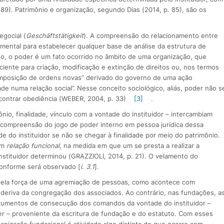
p. 89). Patrimônio e organização, segundo Dias (2014, p. 85), são os
egocial (
Geschäftstätigkeit
). A compreensão do relacionamento entre
ntal para estabelecer qualquer base de análise da estrutura de
do, o poder é um fato ocorrido no âmbito de uma organização, que
iciente para criação, modificação e extinção de direitos ou, nos termos
 imposição de ordens novas” derivado do governo de uma ação
ade numa relação social”. Nesse conceito sociológico, aliás, poder não s
ontrar obediência (WEBER, 2004, p. 33)
[3]
.
nio, finalidade, vínculo com a vontade do instituidor – intercambiam
ia compreensão do jogo de poder interno em pessoa jurídica dessa
e do instituidor se não se chegar à finalidade por meio do patrimônio.
em
relação funcional
, na medida em que um se presta a realizar a
instituidor determinou (GRAZZIOLI, 2014, p. 21). O velamento do
 conforme será observado [
i. 3.1
].
 pela força de uma agremiação de pessoas, como acontece com
deriva da congregação dos associados. Ao contrário, nas fundações, a
trumentos de consecução dos comandos da vontade do instituidor –
oder – proveniente da escritura de fundação e do estatuto. Com esses
anização fundacional é atividade algo distinta do que ocorre com