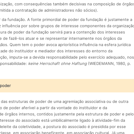
anização, com consequências também decisivas na composição de órgão
mitida a contratação de administradores não sócios).
r da fundação. A fonte primordial de poder da fundação é justamente a
raz influência por sobre grupos de interesse componentes da organizaçã
utura de poder da fundação servirá para a contenção dos interesses
de de fazê-los atuar e se representar internamente nos órgãos da
s. Quem tem o poder avoca apriorística influência na esfera jurídica
ade do instituidor e mediador dos interesses do entorno da
ção, imputa-se a devida responsabilidade pelo exercício adequado, nos
sponsabilidade:
keine Herrschaft ohne Haftung
(WIEDEMANN, 1980, p.
 poder
 das estruturas de poder de uma agremiação associativa ou de outra
de poder aferível a partir da vontade do instituidor e da
e órgãos internos, contidos justamente pela estrutura de poder e pelo
teresse do associado está umbilicalmente ligado à atividade-fim da
eleite da coletividade, a postura do associado é presidida por esse
classe, em associação beneficente, em associação cultural. Já uma