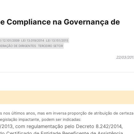
 e Compliance na Governança de
EI 12.101/2009
LEI 13.019/2014
LEI 13.151/2015
ERAÇÃO DE DIRIGENTES
TERCEIRO SETOR
22/03/201
as nos últimos anos, mas em inversa proporção de atribuição de certeza
legislação impactante, podem ser indicadas:
68/2013, com regulamentação pelo Decreto 8.242/2014,
o Certificado de Entidade Beneficente de Assistência