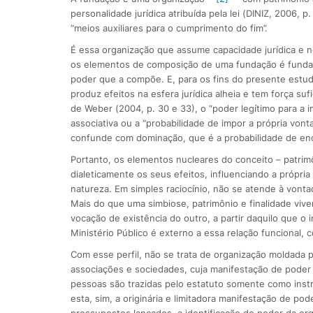
personalidade jurídica atribuída pela lei (DINIZ, 2006, 
“meios auxiliares para o cumprimento do fim”.
É essa organização que assume capacidade jurídica e n
os elementos de composição de uma fundação é fundame
poder que a compõe. E, para os fins do presente estu
produz efeitos na esfera jurídica alheia e tem força suf
de Weber (2004, p. 30 e 33), o “poder legítimo para a
associativa ou a “probabilidade de impor a própria vont
confunde com dominação, que é a probabilidade de enc
Portanto, os elementos nucleares do conceito – patrimô
dialeticamente os seus efeitos, influenciando a própr
natureza. Em simples raciocínio, não se atende à vontad
Mais do que uma simbiose, patrimônio e finalidade viv
vocação de existência do outro, a partir daquilo que o 
Ministério Público é externo a essa relação funcional,
Com esse perfil, não se trata de organização moldada
associações e sociedades, cuja manifestação de poder 
pessoas são trazidas pelo estatuto somente como ins
esta, sim, a originária e limitadora manifestação de p
pressupostos lançados, a identificação do poder da org