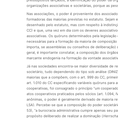
organizações associativas e societárias, porque as p
Nas associações, o poder é proveniente dos associados
formadoras das maiorias previstas no estatuto. Sejam 
desenhado pelo estatuto, mas com respeito à indistinçã
CC) e que, uma vez em dia com os deveres associativos
associativas. Os quóruns determinados pela legislação 
necessárias para a formação da maioria de composição 
importa, se assembleias ou conselhos de deliberação
geral, é importante constatar, a composição dos órgãos
marcante endogenia na formação da vontade associativ
Já nas sociedades encontra-se maior diversidade de re
societário, tudo dependendo do tipo sob análise (DINIZ
maiorias que a compõem, com o art. 999 do CC, primeira
art. 1.010 do CC especificando variáveis quóruns para 
cooperativas, foi consagrado o princípio “um cooperad
atos cooperativos praticados pelos sócios (art. 1.094, IV
anônimas, o poder é geralmente derivado de maioria refe
LSA). Percebe-se que a composição do poder societário 
53), “a burocracia administrativa cumpre apenas seu pa
propósito deliberado de realizar a dominação (
Herrscha