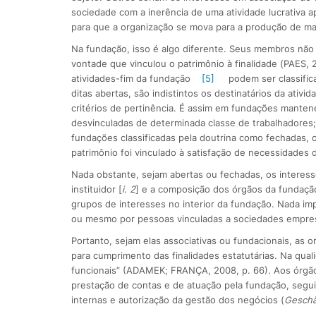
sociedade com a inerência de uma atividade lucrativa 
para que a organização se mova para a produção de mai
Na fundação, isso é algo diferente. Seus membros não
vontade que vinculou o patrimônio à finalidade (PAES, 2
atividades-fim da fundação
[5]
podem ser classific
ditas abertas, são indistintos os destinatários da ativi
critérios de pertinência. É assim em fundações mante
desvinculadas de determinada classe de trabalhadores;
fundações classificadas pela doutrina como fechadas, os
patrimônio foi vinculado à satisfação de necessidades 
Nada obstante, sejam abertas ou fechadas, os interes
instituidor [
i. 2
] e a composição dos órgãos da fundação,
grupos de interesses no interior da fundação. Nada im
ou mesmo por pessoas vinculadas a sociedades empresá
Portanto, sejam elas associativas ou fundacionais, as
para cumprimento das finalidades estatutárias. Na qua
funcionais” (ADAMEK; FRANÇA, 2008, p. 66). Aos órgão
prestação de contas e de atuação pela fundação, segui
internas e autorização da gestão dos negócios (
Geschä