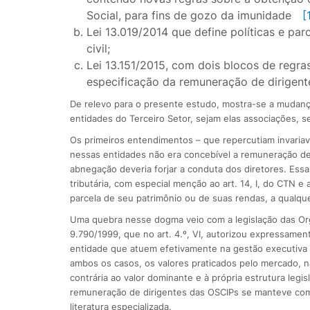
Social, para fins de gozo da imunidade
[
Lei 13.019/2014 que define políticas e pa
civil;
Lei 13.151/2015, com dois blocos de regra
especificação da remuneração de dirigentes
De relevo para o presente estudo, mostra-se a mudanç
entidades do Terceiro Setor, sejam elas associações, 
Os primeiros entendimentos – que repercutiam invaria
nessas entidades não era concebível a remuneração de 
abnegação deveria forjar a conduta dos diretores. Essa
tributária, com especial menção ao art. 14, I, do CTN e
parcela de seu patrimônio ou de suas rendas, a qualquer
Uma quebra nesse dogma veio com a legislação das Orga
9.790/1999, que no art. 4.º, VI, autorizou expressament
entidade que atuem efetivamente na gestão executiva e
ambos os casos, os valores praticados pelo mercado, n
contrária ao valor dominante e à própria estrutura legi
remuneração de dirigentes das OSCIPs se manteve com
literatura especializada.