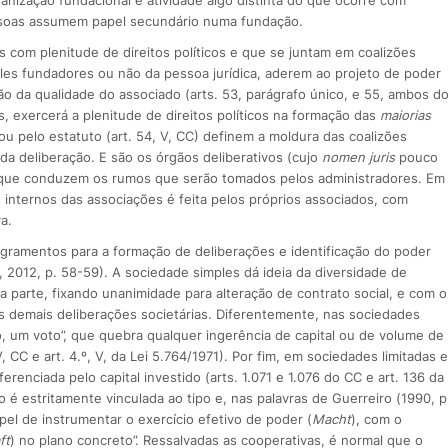
essoas assumem papel secundário numa fundação.
 com plenitude de direitos políticos e que se juntam em coalizões
eles fundadores ou não da pessoa jurídica, aderem ao projeto de poder
o da qualidade do associado (arts. 53, parágrafo único, e 55, ambos d
, exercerá a plenitude de direitos políticos na formação das
maiorias
ou pelo estatuto (art. 54, V, CC) definem a moldura das coalizões
da deliberação. E são os órgãos deliberativos (cujo
nomen juris
pouco
) que conduzem os rumos que serão tomados pelos administradores. Em
 internos das associações é feita pelos próprios associados, com
a.
gramentos para a formação de deliberações e identificação do poder
, 2012, p. 58-59). A sociedade simples dá ideia da diversidade de
 parte, fixando unanimidade para alteração de contrato social, e com o
as demais deliberações societárias. Diferentemente, nas sociedades
o, um voto”, que quebra qualquer ingerência de capital ou de volume de
, CC e art. 4.º, V, da Lei 5.764/1971). Por fim, em sociedades limitadas e
renciada pelo capital investido (arts. 1.071 e 1.076 do CC e art. 136 da
é estritamente vinculada ao tipo e, nas palavras de Guerreiro (1990, p
pel de instrumentar o exercício efetivo de poder (
Macht
), com o
ft
) no plano concreto”. Ressalvadas as cooperativas, é normal que o