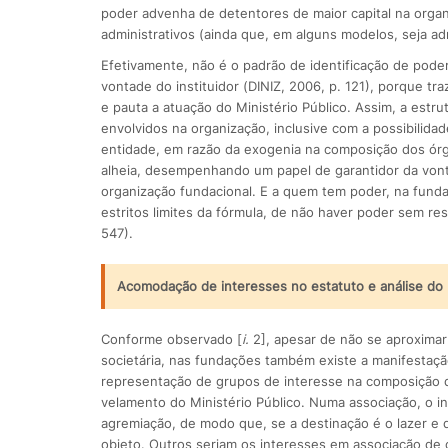
poder advenha de detentores de maior capital na org
administrativos (ainda que, em alguns modelos, seja ad
Efetivamente, não é o padrão de identificação de pode
vontade do instituidor (DINIZ, 2006, p. 121), porque t
e pauta a atuação do Ministério Público. Assim, a estr
envolvidos na organização, inclusive com a possibilida
entidade, em razão da exogenia na composição dos órgão
alheia, desempenhando um papel de garantidor da vont
organização fundacional. E a quem tem poder, na funda
estritos limites da fórmula, de não haver poder sem re
547).
Acomodação de interesses no estatuto e análise do
Conforme observado [
i.
2], apesar de não se aproximar
societária, nas fundações também existe a manifestação 
representação de grupos de interesse na composição d
velamento do Ministério Público. Numa associação, o in
agremiação, de modo que, se a destinação é o lazer e d
objeto. Outros seriam os interesses em associação de 