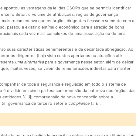
que apontou as vantagens da lei das OSCIPs que se permitiu identificar
erceiro Setor: o volume de atribuições, regras de governança
não mais recomendava que os órgãos dirigentes ficassem somente com a
sso, passou a existir o estímulo econômico para a atração de bons
operacionais cada vez mais complexos de uma associação ou de uma
erão suas características benemerentes e da decantada abnegação. Ao
erar os dirigentes (haja vista custos apertados ou atuações até
presenta
uma alternativa
para a governança nesse setor, além de deixar
 que, muitas vezes, se valem de remunerações indiretas para manter
acompanhar de toda a segurança e regulação em todo o sistema de
do é dividido em cinco partes: compreensão da natureza dos órgãos das
s entidades [
i. 3
]; compreensão da nova concepção sobre a
. 5
]; governança de terceiro setor e
compliance
[
i. 6
].
fetado por uma finalidade específica determinada pelo instituidor, com