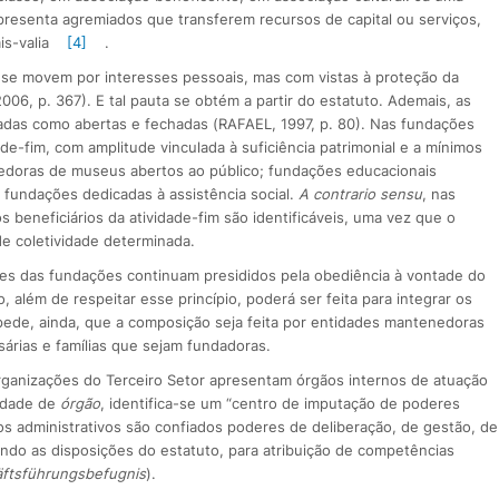
apresenta agremiados que transferem recursos de capital ou serviços,
s-valia
[4]
.
 se movem por interesses pessoais, mas com vistas à proteção da
006, p. 367). E tal pauta se obtém a partir do estatuto. Ademais, as
adas como abertas e fechadas (RAFAEL, 1997, p. 80). Nas fundações
dade-fim, com amplitude vinculada à suficiência patrimonial e a mínimos
nedoras de museus abertos ao público; fundações educacionais
 fundações dedicadas à assistência social.
A contrario sensu
, nas
 beneficiários da atividade-fim são identificáveis, uma vez que o
de coletividade determinada.
ses das fundações continuam presididos pela obediência à vontade do
 além de respeitar esse princípio, poderá ser feita para integrar os
pede, ainda, que a composição seja feita por entidades mantenedoras
rias e famílias que sejam fundadoras.
 organizações do Terceiro Setor apresentam órgãos internos de atuação
lidade de
órgão
, identifica-se um “centro de imputação de poderes
s administrativos são confiados poderes de deliberação, de gestão, de
ndo as disposições do estatuto, para atribuição de competências
ftsführungsbefugnis
).