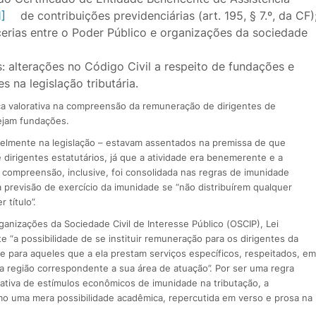
1]
de contribuições previdenciárias (art. 195, § 7.º, da CF)
rcerias entre o Poder Público e organizações da sociedade
s: alterações no Código Civil a respeito de fundações e
 na legislação tributária.
a valorativa na compreensão da remuneração de dirigentes de
sejam fundações.
velmente na legislação – estavam assentados na premissa de que
dirigentes estatutários, já que a atividade era benemerente e a
 compreensão, inclusive, foi consolidada nas regras de imunidade
 a previsão de exercício da imunidade se “não distribuírem qualquer
 título”.
nizações da Sociedade Civil de Interesse Público (OSCIP), Lei
e “a possibilidade de se instituir remuneração para os dirigentes da
 para aqueles que a ela prestam serviços específicos, respeitados, em
a região correspondente a sua área de atuação”. Por ser uma regra
slativa de estímulos econômicos de imunidade na tributação, a
o uma mera possibilidade acadêmica, repercutida em verso e prosa na