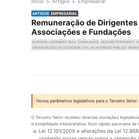
Ínicio
>
Artigos
>
Empresarial
ARTIGOS
EMPRESARIAL
Remuneração de Dirigentes
Associações e Fundações
BUSINESS JUDGEMENT RULE
COMPLIANCE
GESCHÄFTSTÄTIGKEIT
L
ORGANIZAÇÕES DA SOCIEDADE CIVIL DE INTERESSE PÚBLICO
REMUN
Novos parâmetros legislativos para o Terceiro Setor
O Terceiro Setor recebeu diversas inovações legislativ
e estabilidade interpretativa. Num rápido panorama de 
Lei 12.101/2009 e alterações da Lei 12.8
contendo novas regras sobre a obtenção d