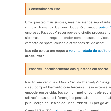
Consentimento livre
Uma questão mais simples, mas não menos importante é 
compartilhamento dos seus dados. O chamado
opt-out
empresas Facebook’’ reservou-se o direito processar o
sistemas de entrega, entender como nossos serviços e 
combate ao spam, abusos e atividades de violação’’.
Isso não coloca em xeque a
voluntariedade do aceite 
sendo livre?
Possível Encaminhamento das questões em aberto
Não foi em vão que o Marco Civil da Internet/MCI exigi
o seu compartilhamento com terceiros. Essa extensa a
empoderem os cidadãos com um melhor controle sobre
utilização das suas informações pessoais, o que está 
pelo Código de Defesa do Consumidor/CDC (artigo 4º,
Como MCI e CDC
dialogam
entre si e são complementar