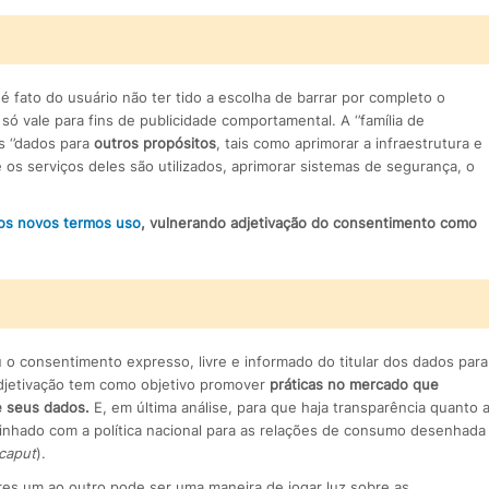
fato do usuário não ter tido a escolha de barrar por completo o
só vale para fins de publicidade comportamental. A ‘’família de
s ‘’dados para
outros propósitos
, tais como aprimorar a infraestrutura e
os serviços deles são utilizados, aprimorar sistemas de segurança, o
dos novos termos uso
, vulnerando adjetivação do consentimento como
u o consentimento expresso, livre e informado do titular dos dados para
djetivação tem como objetivo promover
práticas no mercado que
 seus dados.
E, em última análise, para que haja transparência quanto 
alinhado com a política nacional para as relações de consumo desenhada
caput
).
es um ao outro pode ser uma maneira de jogar luz sobre as