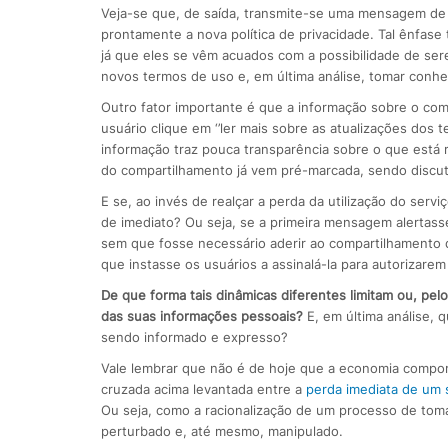
Veja-se que, de saída, transmite-se uma mensagem de
prontamente a nova política de privacidade. Tal ênfase
já que eles se vêm acuados com a possibilidade de sere
novos termos de uso e, em última análise, tomar conh
Outro fator importante é que a informação sobre o co
usuário clique em ‘’ler mais sobre as atualizações dos t
informação traz pouca transparência sobre o que está 
do compartilhamento já vem pré-marcada, sendo discutív
E se, ao invés de realçar a perda da utilização do serv
de imediato? Ou seja, se a primeira mensagem alertasse
sem que fosse necessário aderir ao compartilhamento 
que instasse os usuários a assinalá-la para autorizarem
De que forma tais dinâmicas diferentes limitam ou, pel
das suas informações pessoais?
E, em última análise, 
sendo informado e expresso?
Vale lembrar que não é de hoje que a economia comport
cruzada acima levantada entre a
perda imediata de um 
Ou seja, como a racionalização de um processo de tom
perturbado e, até mesmo, manipulado.