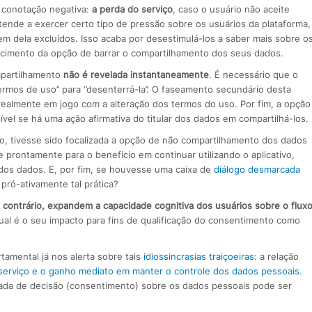
 conotação negativa:
a perda do serviço
, caso o usuário não aceite
 tende a exercer certo tipo de pressão sobre os usuários da plataforma,
m dela excluídos. Isso acaba por desestimulá-los a saber mais sobre o
ecimento da opção de barrar o compartilhamento dos seus dados.
mpartilhamento
não é revelada instantaneamente
. É necessário que o
ermos de uso’’ para ‘’desenterrá-la’’. O faseamento secundário desta
realmente em jogo com a alteração dos termos do uso. Por fim, a opção
el se há uma ação afirmativa do titular dos dados em compartilhá-los.
iço, tivesse sido focalizada a opção de não compartilhamento dos dados
 prontamente para o benefício em continuar utilizando o aplicativo,
dos dados. E, por fim, se houvesse uma caixa de
diálogo desmarcada
 pró-ativamente tal prática?
o contrário, expandem a capacidade cognitiva dos usuários sobre o flux
qual é o seu impacto para fins de qualificação do consentimento como
amental já nos alerta sobre tais
idiossincrasias traiçoeiras
: a relação
serviço e o ganho mediato em manter o controle dos dados pessoais
.
ada de decisão (consentimento) sobre os dados pessoais pode ser