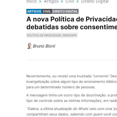
Ínicio
>
Artigos
>
Civil
>
Direito Digital
ARTIGOS
CIVIL
DIREITO DIGITAL
A nova Política de Privaci
debatidas sobre consentime
POLÍTICA DE PRIVACIDADE
WHATSAPP
Bruno Bioni
Recentemente, eu recebi uma inusitada “corrente”. De
evangelização sobre algum tipo de ensinamento bíblic
para um determinado número de pessoas.
A mensagem tinha um outro tipo de doutrinação: a pro
tipo de controle sobre as minhas informações, em razão
“Galera, a última atualização do Whats veio com uma ‘
compartilham seus dados, sabendo com quem você conve