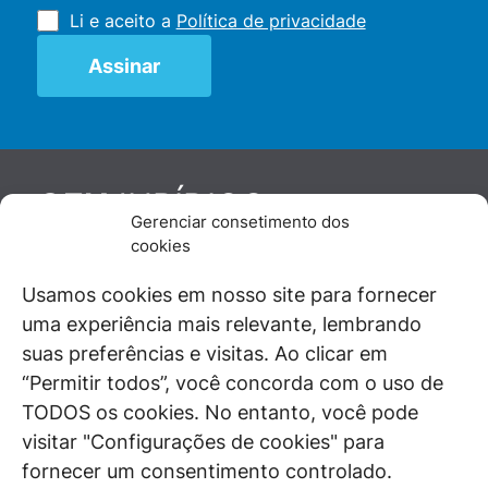
Li e aceito a
Política de privacidade
JURÍDICO
GEN
Gerenciar consetimento dos
De maneira independente, os autores e
cookies
colaboradores do GEN Jurídico, renomados
juristas e doutrinadores nacionais, se posicionam
Usamos cookies em nosso site para fornecer
diante de questões relevantes do cotidiano e
uma experiência mais relevante, lembrando
universo jurídico.
suas preferências e visitas. Ao clicar em
“Permitir todos”, você concorda com o uso de
TODOS os cookies. No entanto, você pode
visitar "Configurações de cookies" para
ÁREAS DE INTERESSE
fornecer um consentimento controlado.