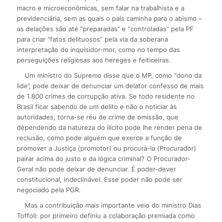
macro e microeconômicas, sem falar na trabalhista e a
previdenciária, sem as quais o país caminha para o abismo –
as delações são até “preparadas” e “controladas” pela PF
para criar “fatos delituosos” pela via da soberana
interpretação do inquisidor-mor, como no tempo das
perseguições religiosas aos hereges e feiticeiras.
Um ministro do Supremo disse que o MP, como “dono da
lide”, pode deixar de denunciar um delator confesso de mais
de 1.800 crimes de corrupção ativa. Se todo residente no
Brasil ficar sabendo de um delito e não o noticiar às
autoridades, torna-se réu de crime de omissão, que
dependendo da natureza do ilícito pode lhe render pena de
reclusão, como pode alguém que exerce a função de
promover a Justiça (promotor) ou procurá-la (Procurador)
pairar acima do justo e da lógica criminal? O Procurador-
Geral não pode deixar de denunciar. É poder-dever
constitucional, indeclinável. Esse poder não pode ser
negociado pela PGR.
Mas a contribuição mais importante veio do ministro Dias
Toffoli: por primeiro definiu a colaboração premiada como