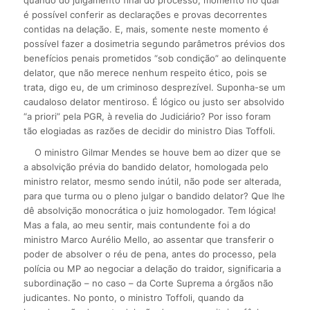
é possível conferir as declarações e provas decorrentes
contidas na delação. E, mais, somente neste momento é
possível fazer a dosimetria segundo parâmetros prévios dos
benefícios penais prometidos “sob condição” ao delinquente
delator, que não merece nenhum respeito ético, pois se
trata, digo eu, de um criminoso desprezível. Suponha-se um
caudaloso delator mentiroso. É lógico ou justo ser absolvido
“a priori” pela PGR, à revelia do Judiciário? Por isso foram
tão elogiadas as razões de decidir do ministro Dias Toffoli.
O ministro Gilmar Mendes se houve bem ao dizer que se
a absolvição prévia do bandido delator, homologada pelo
ministro relator, mesmo sendo inútil, não pode ser alterada,
para que turma ou o pleno julgar o bandido delator? Que lhe
dê absolvição monocrática o juiz homologador. Tem lógica!
Mas a fala, ao meu sentir, mais contundente foi a do
ministro Marco Aurélio Mello, ao assentar que transferir o
poder de absolver o réu de pena, antes do processo, pela
polícia ou MP ao negociar a delação do traidor, significaria a
subordinação – no caso – da Corte Suprema a órgãos não
judicantes. No ponto, o ministro Toffoli, quando da