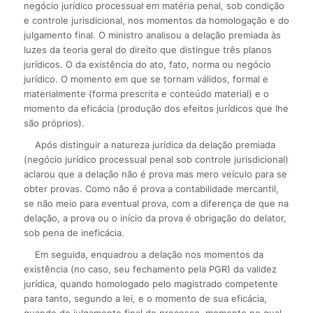
negócio jurídico processual em matéria penal, sob condição
e controle jurisdicional, nos momentos da homologação e do
julgamento final. O ministro analisou a delação premiada às
luzes da teoria geral do direito que distingue três planos
jurídicos. O da existência do ato, fato, norma ou negócio
jurídico. O momento em que se tornam válidos, formal e
materialmente (forma prescrita e conteúdo material) e o
momento da eficácia (produção dos efeitos jurídicos que lhe
são próprios).
Após distinguir a natureza jurídica da delação premiada
(negócio jurídico processual penal sob controle jurisdicional)
aclarou que a delação não é prova mas mero veículo para se
obter provas. Como não é prova a contabilidade mercantil,
se não meio para eventual prova, com a diferença de que na
delação, a prova ou o início da prova é obrigação do delator,
sob pena de ineficácia.
Em seguida, enquadrou a delação nos momentos da
existência (no caso, seu fechamento pela PGR) da validez
jurídica, quando homologado pelo magistrado competente
para tanto, segundo a lei, e o momento de sua eficácia,
quando do julgamento final do processo, momento no qual