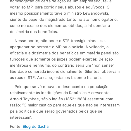
homologação de certa delação de um empreiteiro, fê-la
voltar ao MP, para corrigir seus abusos e equívocos. O
mesmo posicionamento teve o ministro Lewandowski,
ciente do papel do magistrado tanto no ato homologatório,
como no exame dos elementos obtidos, a influenciar a
dosimetria dos benefícios.
Nesse ponto, não pode o STF transigir, alhear-se,
apequenar-se perante o MP ou a polícia. A validade, a
eficácia e a dosimetria dos benefícios em matéria penal são
funções que somente os juízes podem exercer. Delação
mentirosa é nenhuma, do contrário seria um “non sense”,
liberdade comprada incondicionalmente. Silentes, observam
as ruas o STF. Ao cabo, estamos fazendo história.
Pelo que se vê e ouve, o desencanto da população
relativamente às instituições da República é crescente.
Arnold Toynbee, sábio inglês (1852-1883) assentou com
razão: “O maior castigo para aqueles que não se interessam
pela política é que serão governados pelos que se
interessam”.
Fonte:
Blog do Sacha