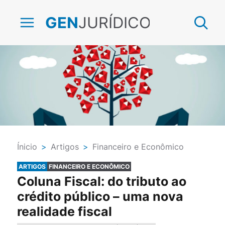
JURÍDICO
GEN
Ínicio
>
Artigos
>
Financeiro e Econômico
ARTIGOS
FINANCEIRO E ECONÔMICO
Coluna Fiscal: do tributo ao
crédito público – uma nova
realidade fiscal