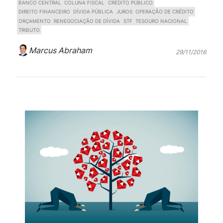
BANCO CENTRAL
COLUNA FISCAL
CRÉDITO PÚBLICO
DIREITO FINANCEIRO
DÍVIDA PÚBLICA
JUROS
OPERAÇÃO DE CRÉDITO
ORÇAMENTO
RENEGOCIAÇÃO DE DÍVIDA
STF
TESOURO NACIONAL
TRIBUTO
Marcus Abraham
29/11/2016