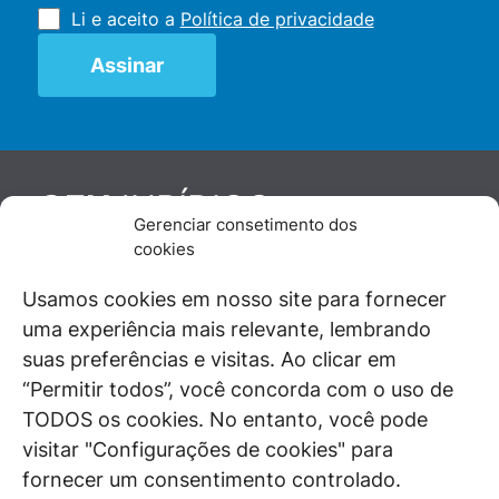
Li e aceito a
Política de privacidade
JURÍDICO
GEN
Gerenciar consetimento dos
De maneira independente, os autores e
cookies
colaboradores do GEN Jurídico, renomados
juristas e doutrinadores nacionais, se posicionam
Usamos cookies em nosso site para fornecer
diante de questões relevantes do cotidiano e
uma experiência mais relevante, lembrando
universo jurídico.
suas preferências e visitas. Ao clicar em
“Permitir todos”, você concorda com o uso de
TODOS os cookies. No entanto, você pode
visitar "Configurações de cookies" para
ÁREAS DE INTERESSE
fornecer um consentimento controlado.