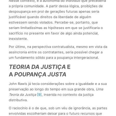
Nesse contexto, é a autonomia do indivíduo que precederia
a própria comunidade. A partir dessa lógica, proibições de
despoupança em prol de gerações futuras apenas seria
justificável quando direitos da liberdade de alguém
estivessem sendo violados. Percebe-se, portanto, que
seriam limitadíssimas as hipóteses em que se justificaria o
sacrifício no presente em favor de algo ainda potencial,
inexistente.
Por último, na perspectiva contratualista, mesmo em vista da
assincronia entre os contratantes, seria possível chegar a
um fundamento sólido para a poupança intergeracional.
TEORIA DA JUSTIÇA
E
A
POUPANÇA JUSTA
John Rawls já tecia considerações sobre a igualdade e a sua
preservação ao longo do tempo em sua grande obra,
Uma
Teoria da Justiça
[9]
, inserida no contexto da justiça
distributiva.
O raciocínio é o de que, sob um véu de ignorância, as partes
envolvidas escolheriam deixar para o futuro recursos que