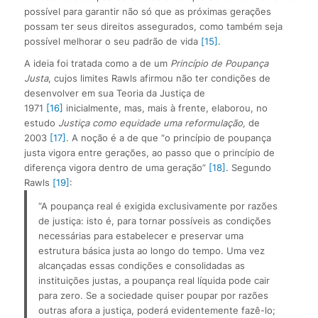
possível para garantir não só que as próximas gerações
possam ter seus direitos assegurados, como também seja
possível melhorar o seu padrão de vida
[15]
.
A ideia foi tratada como a de um
Princípio de Poupança
Justa
, cujos limites Rawls afirmou não ter condições de
desenvolver em sua Teoria da Justiça de
1971
[16]
inicialmente, mas, mais à frente, elaborou, no
estudo
Justiça como equidade uma reformulação,
de
2003
[17]
. A noção é a de que “o princípio de poupança
justa vigora entre gerações, ao passo que o princípio de
diferença vigora dentro de uma geração”
[18]
. Segundo
Rawls
[19]
:
“A poupança real é exigida exclusivamente por razões 
de justiça: isto é, para tornar possíveis as condições 
necessárias para estabelecer e preservar uma 
estrutura básica justa ao longo do tempo. Uma vez 
alcançadas essas condições e consolidadas as 
instituições justas, a poupança real líquida pode cair 
para zero. Se a sociedade quiser poupar por razões 
outras afora a justiça, poderá evidentemente fazê-lo; 