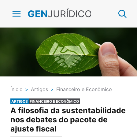
JURÍDICO
GEN
Ínicio
>
Artigos
>
Financeiro e Econômico
ARTIGOS
FINANCEIRO E ECONÔMICO
A filosofia da sustentabilidade
nos debates do pacote de
ajuste fiscal