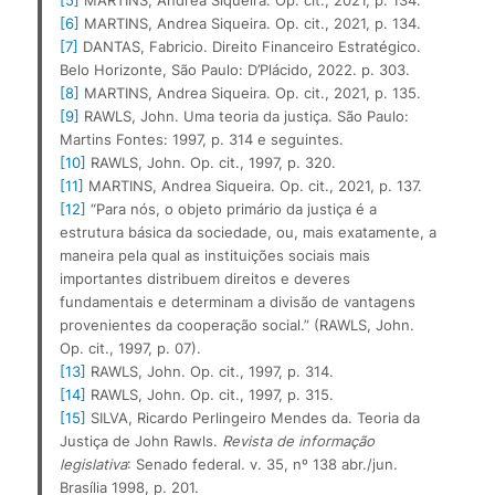
[5]
 MARTINS, Andrea Siqueira. Op. cit., 2021, p. 134.
[6]
 MARTINS, Andrea Siqueira. Op. cit., 2021, p. 134.
[7]
 DANTAS, Fabricio. Direito Financeiro Estratégico. 
Belo Horizonte, São Paulo: D’Plácido, 2022. p. 303.
[8]
 MARTINS, Andrea Siqueira. Op. cit., 2021, p. 135.
[9]
 RAWLS, John. Uma teoria da justiça. São Paulo: 
Martins Fontes: 1997, p. 314 e seguintes.
[10]
 RAWLS, John. Op. cit., 1997, p. 320.
[11]
 MARTINS, Andrea Siqueira. Op. cit., 2021, p. 137.
[12]
 “Para nós, o objeto primário da justiça é a 
estrutura básica da sociedade, ou, mais exatamente, a 
maneira pela qual as instituições sociais mais 
importantes distribuem direitos e deveres 
fundamentais e determinam a divisão de vantagens 
provenientes da cooperação social.” (RAWLS, John. 
Op. cit., 1997, p. 07).
[13]
 RAWLS, John. Op. cit., 1997, p. 314.
[14]
 RAWLS, John. Op. cit., 1997, p. 315.
[15]
 SILVA, Ricardo Perlingeiro Mendes da. Teoria da 
Justiça de John Rawls. 
Revista de informação 
legislativa
: Senado federal. v. 35, nº 138 abr./jun. 
Brasília 1998, p. 201.