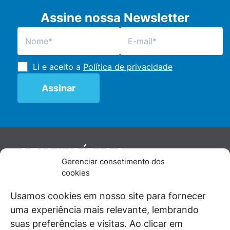
Assine nossa Newsletter
Li e aceito a
Política de privacidade
JURÍDICO
GEN
Gerenciar consetimento dos
De maneira independente, os autores e
cookies
colaboradores do GEN Jurídico, renomados
juristas e doutrinadores nacionais, se posicionam
Usamos cookies em nosso site para fornecer
diante de questões relevantes do cotidiano e
uma experiência mais relevante, lembrando
universo jurídico.
suas preferências e visitas. Ao clicar em