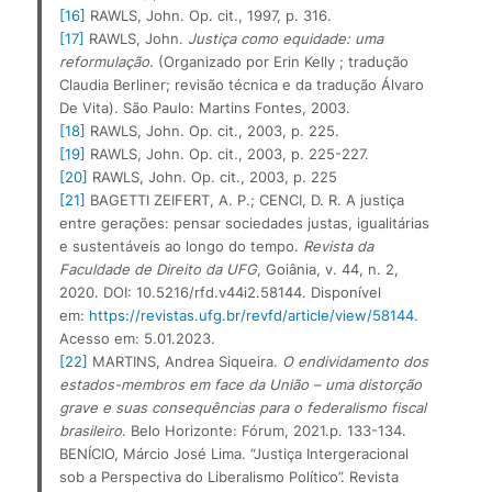
[16]
 RAWLS, John. Op. cit., 1997, p. 316.
[17]
 RAWLS, John. 
Justiça como equidade: uma 
reformulação.
 (Organizado por Erin Kelly ; tradução 
Claudia Berliner; revisão técnica e da tradução Álvaro 
De Vita). São Paulo: Martins Fontes, 2003.
[18]
 RAWLS, John. Op. cit., 2003, p. 225.
[19]
 RAWLS, John. Op. cit., 2003, p. 225-227.
[20]
 RAWLS, John. Op. cit., 2003, p. 225
[21]
 BAGETTI ZEIFERT, A. P.; CENCI, D. R. A justiça 
entre gerações: pensar sociedades justas, igualitárias 
e sustentáveis ao longo do tempo. 
Revista da 
Faculdade de Direito da UFG
, Goiânia, v. 44, n. 2, 
2020. DOI: 10.5216/rfd.v44i2.58144. Disponível 
em: 
https://revistas.ufg.br/revfd/article/view/58144
. 
Acesso em: 5.01.2023.
[22]
 MARTINS, Andrea Siqueira. 
O endividamento dos 
estados-membros em face da União – uma distorção 
grave e suas consequências para o federalismo fiscal 
brasileiro
. Belo Horizonte: Fórum, 2021.p. 133-134. 
BENÍCIO, Márcio José Lima. “Justiça Intergeracional 
sob a Perspectiva do Liberalismo Político”. Revista 