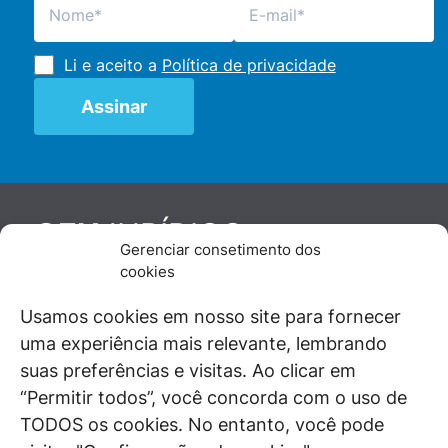
Li e aceito a
Política de privacidade
JURÍDICO
GEN
Gerenciar consetimento dos
De maneira independente, os autores e
cookies
colaboradores do GEN Jurídico, renomados
juristas e doutrinadores nacionais, se posicionam
Usamos cookies em nosso site para fornecer
diante de questões relevantes do cotidiano e
uma experiência mais relevante, lembrando
universo jurídico.
suas preferências e visitas. Ao clicar em
“Permitir todos”, você concorda com o uso de
TODOS os cookies. No entanto, você pode