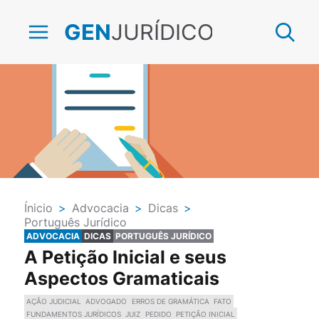
JURÍDICO
GEN
Ínicio
>
Advocacia
>
Dicas
>
Português Jurídico
ADVOCACIA
DICAS
PORTUGUÊS JURÍDICO
A Petição Inicial e seus
Aspectos Gramaticais
AÇÃO JUDICIAL
ADVOGADO
ERROS DE GRAMÁTICA
FATO
FUNDAMENTOS JURÍDICOS
JUIZ
PEDIDO
PETIÇÃO INICIAL