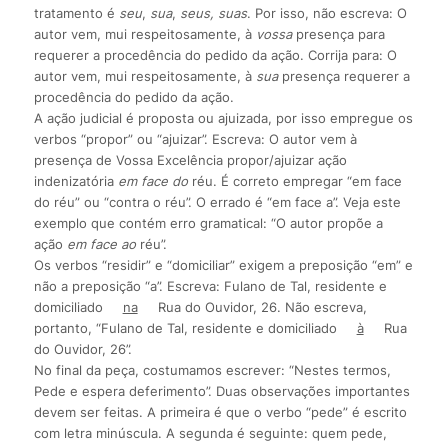
tratamento é
seu
,
sua
,
seus, suas
. Por isso, não escreva: O
autor vem, mui respeitosamente, à
vossa
presença para
requerer a procedência do pedido da ação. Corrija para: O
autor vem, mui respeitosamente, à
sua
presença requerer a
procedência do pedido da ação.
A ação judicial é proposta ou ajuizada, por isso empregue os
verbos “propor” ou “ajuizar”. Escreva: O autor vem à
presença de Vossa Excelência propor/ajuizar ação
indenizatória
em face do
réu. É correto empregar “em face
do réu” ou “contra o réu”. O errado é “em face a”. Veja este
exemplo que contém erro gramatical: “O autor propõe a
ação
em face ao
réu”.
Os verbos “residir” e “domiciliar” exigem a preposição “em” e
não a preposição “a”. Escreva: Fulano de Tal, residente e
domiciliado
na
Rua do Ouvidor, 26. Não escreva,
portanto, “Fulano de Tal, residente e domiciliado
à
Rua
do Ouvidor, 26”.
No final da peça, costumamos escrever: “Nestes termos,
Pede e espera deferimento”. Duas observações importantes
devem ser feitas. A primeira é que o verbo “pede” é escrito
com letra minúscula. A segunda é seguinte: quem pede,