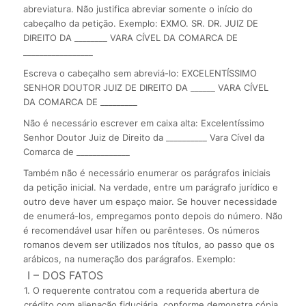
abreviatura. Não justifica abreviar somente o início do
cabeçalho da petição. Exemplo: EXMO. SR. DR. JUIZ DE
DIREITO DA ________ VARA CÍVEL DA COMARCA DE
_________________
Escreva o cabeçalho sem abreviá-lo: EXCELENTÍSSIMO
SENHOR DOUTOR JUIZ DE DIREITO DA ______ VARA CÍVEL
DA COMARCA DE _________
Não é necessário escrever em caixa alta: Excelentíssimo
Senhor Doutor Juiz de Direito da __________ Vara Cível da
Comarca de _____________
Também não é necessário enumerar os parágrafos iniciais
da petição inicial. Na verdade, entre um parágrafo jurídico e
outro deve haver um espaço maior. Se houver necessidade
de enumerá-los, empregamos ponto depois do número. Não
é recomendável usar hífen ou parênteses. Os números
romanos devem ser utilizados nos títulos, ao passo que os
arábicos, na numeração dos parágrafos. Exemplo:
I – DOS FATOS
1. O requerente contratou com a requerida abertura de
crédito com alienação fiduciária, conforme demonstra cópia