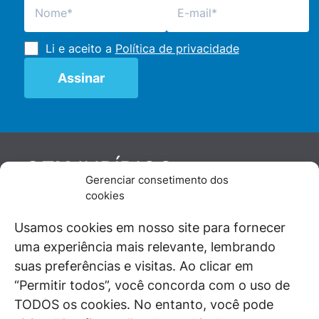
Li e aceito a
Política de privacidade
JURÍDICO
GEN
Gerenciar consetimento dos
De maneira independente, os autores e
cookies
colaboradores do GEN Jurídico, renomados
juristas e doutrinadores nacionais, se posicionam
Usamos cookies em nosso site para fornecer
diante de questões relevantes do cotidiano e
uma experiência mais relevante, lembrando
universo jurídico.
suas preferências e visitas. Ao clicar em
“Permitir todos”, você concorda com o uso de
TODOS os cookies. No entanto, você pode