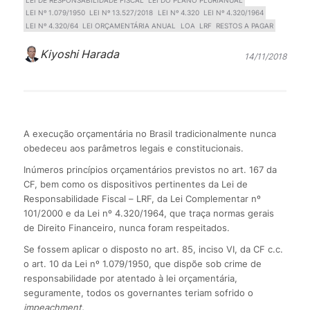
LEI DE RESPONSABILIDADE FISCAL
LEI DO PLANO PLURIANUAL
LEI Nº 1.079/1950
LEI Nº 13.527/2018
LEI Nº 4.320
LEI Nº 4.320/1964
LEI Nº 4.320/64
LEI ORÇAMENTÁRIA ANUAL
LOA
LRF
RESTOS A PAGAR
Kiyoshi Harada
14/11/2018
A execução orçamentária no Brasil tradicionalmente nunca
obedeceu aos parâmetros legais e constitucionais.
Inúmeros princípios orçamentários previstos no art. 167 da
CF, bem como os dispositivos pertinentes da Lei de
Responsabilidade Fiscal – LRF, da Lei Complementar nº
101/2000 e da Lei nº 4.320/1964, que traça normas gerais
de Direito Financeiro, nunca foram respeitados.
Se fossem aplicar o disposto no art. 85, inciso VI, da CF c.c.
o art. 10 da Lei nº 1.079/1950, que dispõe sob crime de
responsabilidade por atentado à lei orçamentária,
seguramente, todos os governantes teriam sofrido o
impeachment.