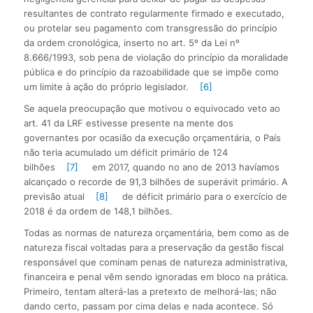
resultantes de contrato regularmente firmado e executado,
ou protelar seu pagamento com transgressão do princípio
da ordem cronológica, inserto no art. 5º da Lei nº
8.666/1993, sob pena de violação do princípio da moralidade
pública e do princípio da razoabilidade que se impõe como
um limite à ação do próprio legislador.
[6]
Se aquela preocupação que motivou o equivocado veto ao
art. 41 da LRF estivesse presente na mente dos
governantes por ocasião da execução orçamentária, o País
não teria acumulado um déficit primário de 124
bilhões
[7]
em 2017, quando no ano de 2013 havíamos
alcançado o recorde de 91,3 bilhões de superávit primário. A
previsão atual
[8]
de déficit primário para o exercício de
2018 é da ordem de 148,1 bilhões.
Todas as normas de natureza orçamentária, bem como as de
natureza fiscal voltadas para a preservação da gestão fiscal
responsável que cominam penas de natureza administrativa,
financeira e penal vêm sendo ignoradas em bloco na prática.
Primeiro, tentam alterá-las a pretexto de melhorá-las; não
dando certo, passam por cima delas e nada acontece. Só