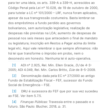
para ter uma ideia, os arts. 339-A a 339-H, acrescidos ao
Código Penal pela Lei nº 10.028, de 19 de outubro de 2000,
para tutelar a LC nº 101/2000 – LRF, nunca foram aplicados,
apesar da sua transgressão costumeira. Basta lembrar-se
dos empréstimos a fundo perdido aos governos
bolivarianos, sem autorização legislativa; realização de
despesas não previstas na LOA; aumento de despesas de
pessoal nos seis meses que antecedem o final de mandato
ou legislatura; inscrição em Restos a Pagar acima do limite
legal etc. Aqui vale relembrar o que sempre afirmamos: não
há lei que transforme o ímprobo em probo, nem o
desonesto em honesto. Nenhuma lei é auto-operativa.
[1]
ADI nº 2.925, Rel. Min. Ellen Gracie,
DJ
de 4-3-
2005; ADI 4.049, Rel. Min. Carlos Britto,
DJe
de 8-5-2009.
[2]
Denominação dada pela EC nº 27/2000 ao antigo
Fundo de Estabilização Fiscal – FEF, sucessor do Fundo
Social de Emergência – FSE.
[3]
DRU é sucessora do FEF que por sua vez sucedeu
ao FSE. Ver item 5.7.5.
[4]
Finanças Públicas:
Travessia entre o passado e o
futuro. São Paulo: Blucher, 2018, p. 31.