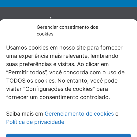
JURÍDICO
GEN
Gerenciar consetimento dos
De maneira independente, os autores e
cookies
colaboradores do GEN Jurídico, renomados
juristas e doutrinadores nacionais, se posicionam
Usamos cookies em nosso site para fornecer
diante de questões relevantes do cotidiano e
uma experiência mais relevante, lembrando
universo jurídico.
suas preferências e visitas. Ao clicar em
“Permitir todos”, você concorda com o uso de
TODOS os cookies. No entanto, você pode
visitar "Configurações de cookies" para
ÁREAS DE INTERESSE
fornecer um consentimento controlado.
SAIBA MAIS
Saiba mais em
Gerenciamento de cookies
e
SIGA
Política de privacidade