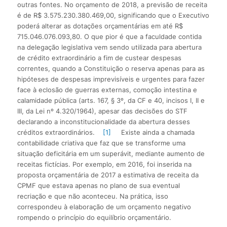
outras fontes. No orçamento de 2018, a previsão de receita
é de R$ 3.575.230.380.469,00, significando que o Executivo
poderá alterar as dotações orçamentárias em até R$
715.046.076.093,80. O que pior é que a faculdade contida
na delegação legislativa vem sendo utilizada para abertura
de crédito extraordinário a fim de custear despesas
correntes, quando a Constituição o reserva apenas para as
hipóteses de despesas imprevisíveis e urgentes para fazer
face à eclosão de guerras externas, comoção intestina e
calamidade pública (arts. 167, § 3º, da CF e 40, incisos I, II e
III, da Lei nº 4.320/1964), apesar das decisões do STF
declarando a inconstitucionalidade da abertura desses
créditos extraordinários.
[1]
Existe ainda a chamada
contabilidade criativa que faz que se transforme uma
situação deficitária em um superávit, mediante aumento de
receitas fictícias. Por exemplo, em 2016, foi inserida na
proposta orçamentária de 2017 a estimativa de receita da
CPMF que estava apenas no plano de sua eventual
recriação e que não aconteceu. Na prática, isso
correspondeu à elaboração de um orçamento negativo
rompendo o princípio do equilíbrio orçamentário.