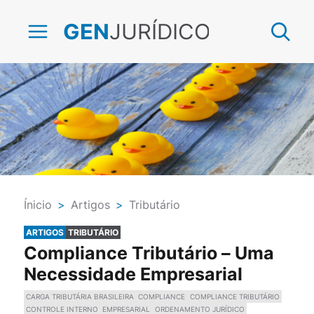
JURÍDICO
GEN
Ínicio
>
Artigos
>
Tributário
ARTIGOS
TRIBUTÁRIO
Compliance Tributário – Uma
Necessidade Empresarial
CARGA TRIBUTÁRIA BRASILEIRA
COMPLIANCE
COMPLIANCE TRIBUTÁRIO
CONTROLE INTERNO
EMPRESARIAL
ORDENAMENTO JURÍDICO