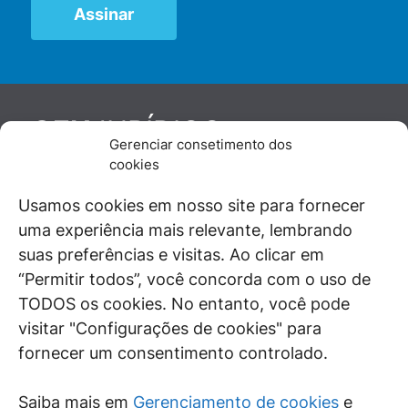
JURÍDICO
GEN
Gerenciar consetimento dos
De maneira independente, os autores e
cookies
colaboradores do GEN Jurídico, renomados
juristas e doutrinadores nacionais, se posicionam
Usamos cookies em nosso site para fornecer
diante de questões relevantes do cotidiano e
uma experiência mais relevante, lembrando
universo jurídico.
suas preferências e visitas. Ao clicar em
“Permitir todos”, você concorda com o uso de
TODOS os cookies. No entanto, você pode
visitar "Configurações de cookies" para
ÁREAS DE INTERESSE
fornecer um consentimento controlado.
SAIBA MAIS
Saiba mais em
Gerenciamento de cookies
e