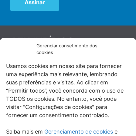
JURÍDICO
GEN
Gerenciar consetimento dos
De maneira independente, os autores e
cookies
colaboradores do GEN Jurídico, renomados
juristas e doutrinadores nacionais, se posicionam
Usamos cookies em nosso site para fornecer
diante de questões relevantes do cotidiano e
uma experiência mais relevante, lembrando
universo jurídico.
suas preferências e visitas. Ao clicar em
“Permitir todos”, você concorda com o uso de
TODOS os cookies. No entanto, você pode
visitar "Configurações de cookies" para
ÁREAS DE INTERESSE
fornecer um consentimento controlado.
SAIBA MAIS
Saiba mais em
Gerenciamento de cookies
e