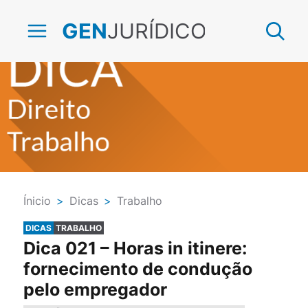
JURÍDICO
GEN
Ínicio
>
Dicas
>
Trabalho
DICAS
TRABALHO
Dica 021 – Horas in itinere:
fornecimento de condução
pelo empregador