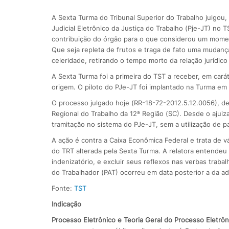
A Sexta Turma do Tribunal Superior do Trabalho julgou,
Judicial Eletrônico da Justiça do Trabalho (Pje-JT) no 
contribuição do órgão para o que considerou um momento
Que seja repleta de frutos e traga de fato uma mudanç
celeridade, retirando o tempo morto da relação jurídico 
A Sexta Turma foi a primeira do TST a receber, em cará
origem. O piloto do PJe-JT foi implantado na Turma em 
O processo julgado hoje (RR-18-72-2012.5.12.0056), de r
Regional do Trabalho da 12ª Região (SC). Desde o ajui
tramitação no sistema do PJe-JT, sem a utilização de p
A ação é contra a Caixa Econômica Federal e trata de vá
do TRT alterada pela Sexta Turma. A relatora entendeu q
indenizatório, e excluir seus reflexos nas verbas trab
do Trabalhador (PAT) ocorreu em data posterior a da 
Fonte:
TST
Indicação
Processo Eletrônico e Teoria Geral do Processo Eletrôn