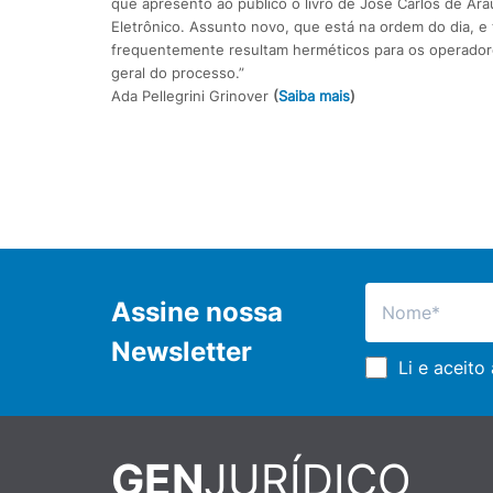
que apresento ao público o livro de José Carlos de Ara
Eletrônico. Assunto novo, que está na ordem do dia, e 
frequentemente resultam herméticos para os operadores 
geral do processo.”
Ada Pellegrini Grinover
(
Saiba mais
)
Assine nossa
Newsletter
Li e aceito
GEN
JURÍDICO