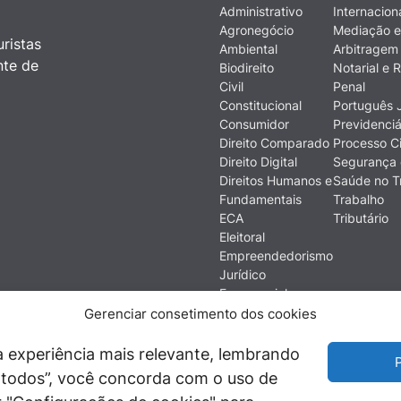
Administrativo
Internacion
Agronegócio
Mediação e
ristas
Ambiental
Arbitragem
nte de
Biodireito
Notarial e R
Civil
Penal
Constitucional
Português J
Consumidor
Previdenciá
Direito Comparado
Processo Ci
Direito Digital
Segurança 
Direitos Humanos e
Saúde no T
Fundamentais
Trabalho
ECA
Tributário
Eleitoral
Empreendedorismo
Jurídico
Empresarial
Ética
Gerenciar consetimento dos cookies
Filosofia do Direito
Financeiro e
 experiência mais relevante, lembrando
P
Econômico
ir todos”, você concorda com o uso de
História do Direito