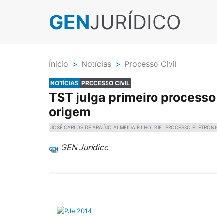
GEN
JURÍDICO
Ínicio
>
Notícias
>
Processo Civil
NOTÍCIAS
PROCESSO CIVIL
TST julga primeiro processo
origem
JOSÉ CARLOS DE ARAÚJO ALMEIDA FILHO
PJE
PROCESSO ELETRON
GEN Jurídico