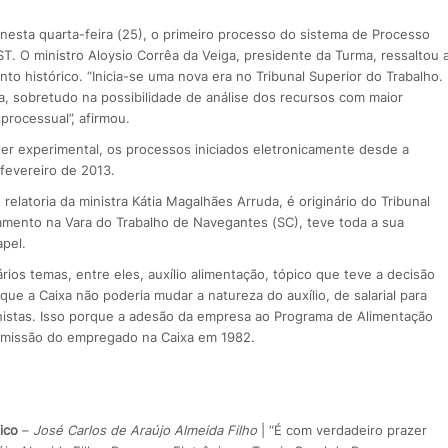
 nesta quarta-feira (25), o primeiro processo do sistema de Processo
TST. O ministro Aloysio Corrêa da Veiga, presidente da Turma, ressaltou 
 histórico. “Inicia-se uma nova era no Tribunal Superior do Trabalho.
a, sobretudo na possibilidade de análise dos recursos com maior
processual”, afirmou.
ter experimental, os processos iniciados eletronicamente desde a
fevereiro de 2013.
elatoria da ministra Kátia Magalhães Arruda, é originário do Tribunal
zamento na Vara do Trabalho de Navegantes (SC), teve toda a sua
apel.
rios temas, entre eles, auxílio alimentação, tópico que teve a decisão
ue a Caixa não poderia mudar a natureza do auxílio, de salarial para
alhistas. Isso porque a adesão da empresa ao Programa de Alimentação
admissão do empregado na Caixa em 1982.
ico
–
José Carlos de Araújo Almeida Filho
| “É com verdadeiro prazer