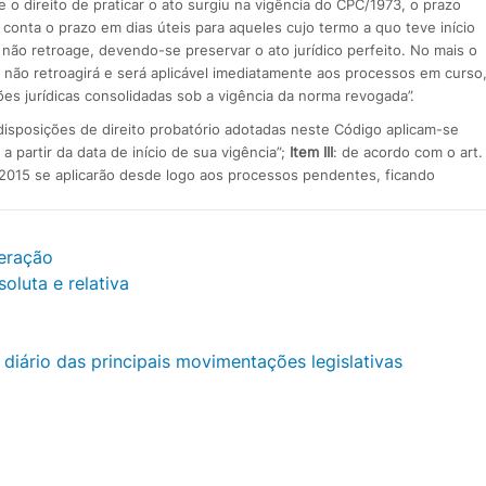
se o direito de praticar o ato surgiu na vigência do CPC/1973, o prazo
conta o prazo em dias úteis para aqueles cujo termo a quo teve início
l não retroage, devendo-se preservar o ato jurídico perfeito. No mais o
 não retroagirá e será aplicável imediatamente aos processos em curso
ões jurídicas consolidadas sob a vigência da norma revogada”.
s disposições de direito probatório adotadas neste Código aplicam-se
 partir da data de início de sua vigência”;
Item III
: de acordo com o art.
/2015 se aplicarão desde logo aos processos pendentes, ficando
peração
oluta e relativa
 diário das principais movimentações legislativas