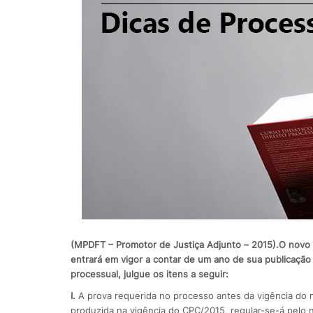
(MPDFT – Promotor de Justiça Adjunto – 2015).
O novo 
entrará em vigor a contar de um ano de sua publicação 
processual, julgue os itens a seguir:
I.
A prova requerida no processo antes da vigência do no
produzida na vigência do CPC/2015, regular-se-á pelo n