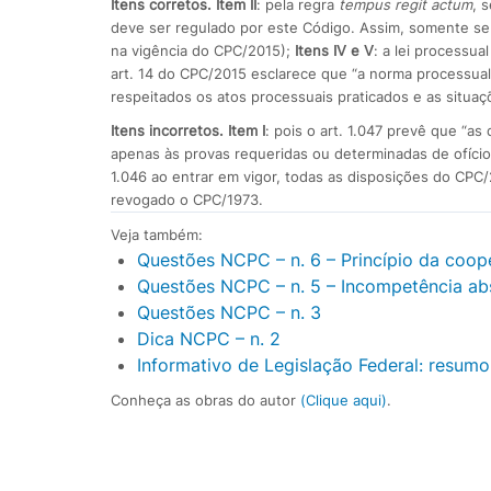
Itens corretos. Item II
: pela regra
tempus regit actum
, 
deve ser regulado por este Código. Assim, somente se 
na vigência do CPC/2015);
Itens IV e V
: a lei processua
art. 14 do CPC/2015 esclarece que “a norma processual
respeitados os atos processuais praticados e as situaç
Itens incorretos. Item I
: pois o art. 1.047 prevê que “a
apenas às provas requeridas ou determinadas de ofício a
1.046 ao entrar em vigor, todas as disposições do CPC
revogado o CPC/1973.
Veja também:
Questões NCPC – n. 6 – Princípio da coo
Questões NCPC – n. 5 – Incompetência abs
Questões NCPC – n. 3
Dica NCPC – n. 2
Informativo de Legislação Federal: resumo
Conheça as obras do autor
(
Clique aqui
)
.