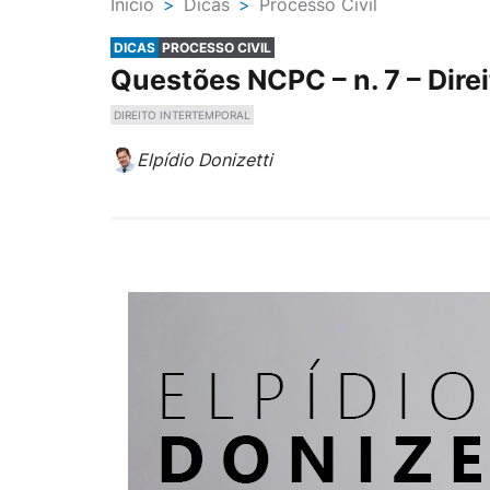
Ínicio
>
Dicas
>
Processo Civil
DICAS
PROCESSO CIVIL
Questões NCPC – n. 7 – Dire
DIREITO INTERTEMPORAL
Elpídio Donizetti