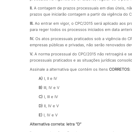
II.
A contagem de prazos processuais em dias úteis, não
prazos que iniciarão contagem a partir da vigência do 
III.
Ao entrar em vigor, o CPC/2015 será aplicado aos p
para reger todos os processos iniciados em data anteri
IV.
Os atos processuais praticados sob a vigência do C
empresas públicas e privadas, não serão renovados dev
V.
A norma processual do CPC/2015 não retroagirá e se
processuais praticados e as situações jurídicas consol
Assinale a alternativa que contém os itens
CORRETOS
:
A)
I, II e IV
B)
III, IV e V
C)
I, III e IV
D)
II, IV e V
E)
I, IV e V
Alternativa correta: letra “D”