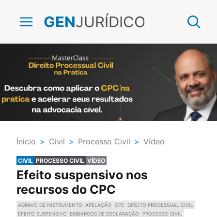
JURÍDICO
GEN
Ínicio
>
Civil
>
Processo Civil
>
Vídeo
CIVIL
PROCESSO CIVIL
VÍDEO
Efeito suspensivo nos
recursos do CPC
AGRAVO DE INSTRUMENTO
APELAÇÃO
CPC
DIREITO PROCESSUAL CIVIL
EFEITO SUSPENSIVO
EMBARGOS DE DECLARAÇÃO
PROCESSO CIVIL