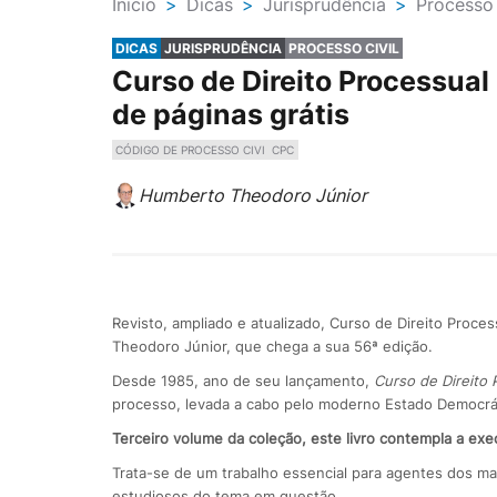
Ínicio
>
Dicas
>
Jurisprudência
>
Processo 
DICAS
JURISPRUDÊNCIA
PROCESSO CIVIL
Curso de Direito Processual
de páginas grátis
CÓDIGO DE PROCESSO CIVI
CPC
Humberto Theodoro Júnior
Revisto, ampliado e atualizado, Curso de Direito Proce
Theodoro Júnior, que chega a sua 56ª edição.
Desde 1985, ano de seu lançamento,
Curso de Direito P
processo, levada a cabo pelo moderno Estado Democrát
Terceiro volume da coleção, este livro contempla a exe
Trata-se de um trabalho essencial para agentes dos ma
estudiosos do tema em questão.