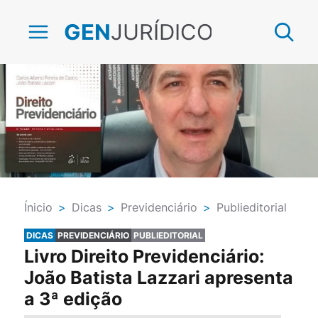
JURÍDICO
GEN
Ínicio
>
Dicas
>
Previdenciário
>
Publieditorial
DICAS
PREVIDENCIÁRIO
PUBLIEDITORIAL
Livro Direito Previdenciário:
João Batista Lazzari apresenta
a 3ª edição