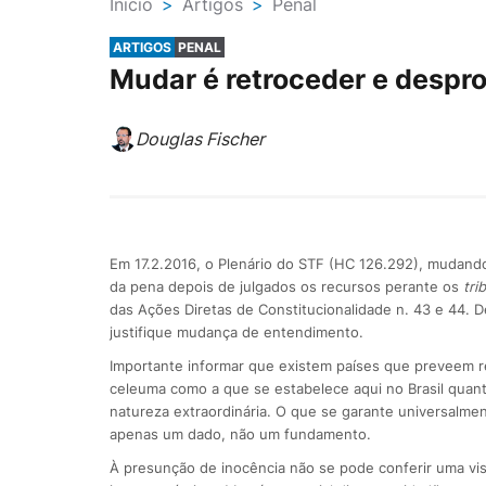
Ínicio
>
Artigos
>
Penal
ARTIGOS
PENAL
Mudar é retroceder e despr
Douglas Fischer
Em 17.2.2016, o Plenário do STF (HC 126.292), mudando
da pena depois de julgados os recursos perante os
tri
das Ações Diretas de Constitucionalidade n. 43 e 44. D
justifique mudança de entendimento.
Importante informar que existem países que preveem r
celeuma como a que se estabelece aqui no Brasil quan
natureza extraordinária. O que se garante universalment
apenas um dado, não um fundamento.
À presunção de inocência não se pode conferir uma visão