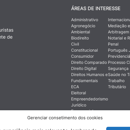
ÁREAS DE INTERESSE
Administrativo
Internacion
Agronegócio
Mediação e
ristas
Ambiental
Arbitragem
nte de
Biodireito
Notarial e R
Civil
Penal
Constitucional
Português J
Consumidor
Previdenciá
Direito Comparado
Processo Ci
Direito Digital
Segurança 
Direitos Humanos e
Saúde no T
Fundamentais
Trabalho
ECA
Tributário
Eleitoral
Empreendedorismo
Jurídico
Empresarial
Ética
Gerenciar consetimento dos cookies
Filosofia do Direito
Financeiro e