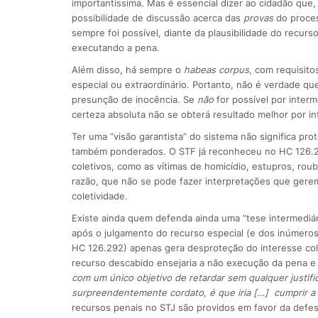
importantíssima. Mas é essencial dizer ao cidadão que,
possibilidade de discussão acerca das
provas
do proces
sempre foi possível, diante da plausibilidade do recur
executando a pena.
Além disso, há sempre o
habeas corpus
, com requisito
especial ou extraordinário. Portanto, não é verdade 
presunção de inocência. Se
não
for possível por inter
certeza absoluta não se obterá resultado melhor por in
Ter uma “visão garantista” do sistema não significa pr
também ponderados. O STF já reconheceu no HC 126.29
coletivos, como as vítimas de homicídio, estupros, rou
razão, que não se pode fazer interpretações que gere
coletividade.
Existe ainda quem defenda ainda uma “tese intermediá
após o julgamento do recurso especial (e dos inúmeros
HC 126.292) apenas gera desproteção do interesse col
recurso descabido ensejaria a não execução da pena e 
com um único objetivo de retardar sem qualquer justifi
surpreendentemente cordato, é que iria […] cumprir a
recursos penais no STJ são providos em favor da defesa