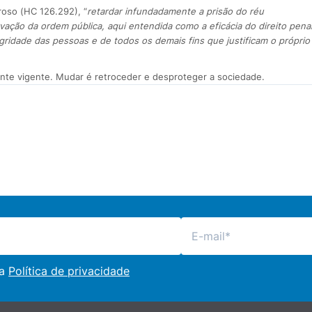
roso (HC 126.292), “
retardar infundadamente a prisão do réu
ação da ordem pública, aqui entendida como a eficácia do direito pena
egridade das pessoas e de todos os demais fins que justificam o próprio
te vigente. Mudar é retroceder e desproteger a sociedade.
 a
Política de privacidade