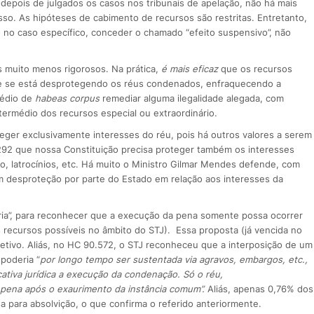
 depois de julgados os casos nos tribunais de apelação, não há mais
so. As hipóteses de cabimento de recursos são restritas. Entretanto,
so no caso específico, conceder o chamado “efeito suspensivo”, não
s muito menos rigorosos. Na prática,
é mais eficaz
que os recursos
que se está desprotegendo os réus condenados, enfraquecendo a
médio de
habeas corpus
remediar alguma ilegalidade alegada, com
termédio dos recursos especial ou extraordinário.
oteger exclusivamente interesses do réu, pois há outros valores a serem
2 que nossa Constituição precisa proteger também os interesses
bo, latrocínios, etc. Há muito o Ministro Gilmar Mendes defende, com
m desproteção por parte do Estado em relação aos interesses da
ria”, para reconhecer que a execução da pena somente possa ocorrer
 recursos possíveis no âmbito do STJ). Essa proposta (já vencida no
etivo. Aliás, no HC 90.572, o STJ reconheceu que a interposição de um
poderia “
por longo tempo
ser sustentada via agravos, embargos, etc.,
cativa jurídica a execução da condenação. Só o réu,
 pena após o exaurimento da instância comum”.
Aliás, apenas 0,76% dos
 para absolvição, o que confirma o referido anteriormente.