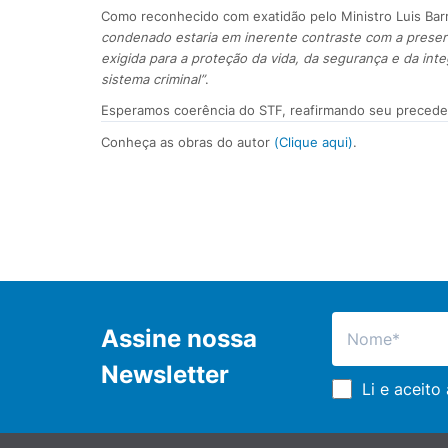
Como reconhecido com exatidão pelo Ministro Luis Bar
condenado estaria em inerente contraste com a preserv
exigida para a proteção da vida, da segurança e da int
sistema criminal”
.
Esperamos coerência do STF, reafirmando seu preceden
Conheça as obras do autor
(
Clique aqui
)
.
Assine nossa
Newsletter
Li e aceito