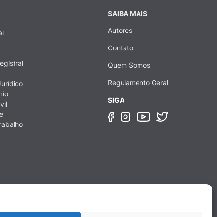
SAIBA MAIS
Autores
al
Contato
egistral
Quem Somos
Regulamento Geral
urídico
rio
SIGA
vil
e
rabalho