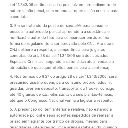
Lei 11.343/06 serão aplicadas pelo juiz em procedimento de
natureza não penal, sem nenhuma repercussão criminal para
a conduta;
3. Em se tratando da posse de
cannabis
para consumo
pessoal, a autoridade policial apreenderá a substância e
notificará o autor do fato para comparecer em Juízo, na
forma do regulamento a ser aprovado pelo CNJ. Até que o
CNJ delibere a respeito, a competência para julgar as
condutas do art. 28 da Lei 11.343/06 será dos Juizados
Especiais Criminais, segundo a sistemática atual, vedada a
atribuição de quaisquer efeitos penais para a sentença;
4. Nos termos do § 2º do artigo 28 da Lei 11.343/2006, será
presumido usuário quem, para consumo próprio, adquirir,
guardar, tiver em depósito, transportar ou trouxer consigo,
até 40 gramas de
cannabis sativa
ou seis plantas-fêmeas,
até que o Congresso Nacional venha a legislar a respeito;
5. A presunção do item anterior é relativa, não estando a
autoridade policial e seus agentes impedidos de realizar a
prisão em flagrante por tráfico de drogas, mesmo para
quantidades inferiores ao limite acima estabelecido, quando