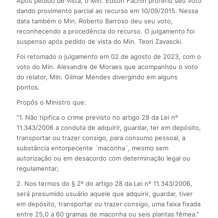
Após pedido de vista, o Min. Edson Fachin proferiu seu voto
dando provimento parcial ao recurso em 10/09/2015. Nessa
data também o Min. Roberto Barroso deu seu voto,
reconhecendo a procedência do recurso. O julgamento foi
suspenso após pedido de vista do Min. Teori Zavascki.
Foi retomado o julgamento em 02 de agosto de 2023, com o
voto do Min. Alexandre de Moraes que acompanhou o voto
do relator, Min. Gilmar Mendes divergindo em alguns
pontos.
Propôs o Ministro que:
“1. Não tipifica o crime previsto no artigo 28 da Lei nº
11.343/2006 a conduta de adquirir, guardar, ter em depósito,
transportar ou trazer consigo, para consumo pessoal, a
substância entorpecente `maconha´, mesmo sem
autorização ou em desacordo com determinação legal ou
regulamentar;
2. Nos termos do § 2º do artigo 28 da Lei nº 11.343/2006,
será presumido usuário aquele que adquirir, guardar, tiver
em depósito, transportar ou trazer consigo, uma faixa fixada
entre 25,0 a 60 gramas de maconha ou seis plantas fêmea.”