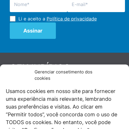
Li e aceito a
Política de privacidade
JURÍDICO
GEN
Gerenciar consetimento dos
De maneira independente, os autores e
cookies
colaboradores do GEN Jurídico, renomados
juristas e doutrinadores nacionais, se posicionam
Usamos cookies em nosso site para fornecer
diante de questões relevantes do cotidiano e
uma experiência mais relevante, lembrando
universo jurídico.
suas preferências e visitas. Ao clicar em
“Permitir todos”, você concorda com o uso de
TODOS os cookies. No entanto, você pode