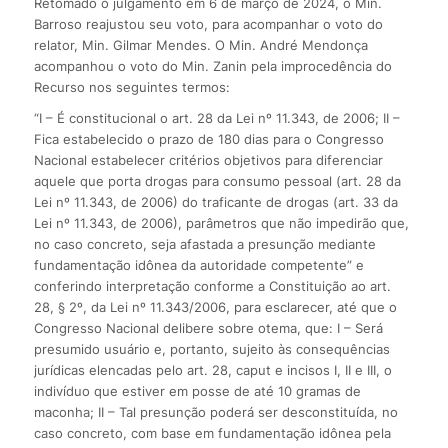
Retomado o julgamento em 6 de março de 2024, o Min.
Barroso reajustou seu voto, para acompanhar o voto do
relator, Min. Gilmar Mendes. O Min. André Mendonça
acompanhou o voto do Min. Zanin pela improcedência do
Recurso nos seguintes termos:
“I – É constitucional o art. 28 da Lei nº 11.343, de 2006; II –
Fica estabelecido o prazo de 180 dias para o Congresso
Nacional estabelecer critérios objetivos para diferenciar
aquele que porta drogas para consumo pessoal (art. 28 da
Lei nº 11.343, de 2006) do traficante de drogas (art. 33 da
Lei nº 11.343, de 2006), parâmetros que não impedirão que,
no caso concreto, seja afastada a presunção mediante
fundamentação idônea da autoridade competente” e
conferindo interpretação conforme a Constituição ao art.
28, § 2º, da Lei nº 11.343/2006, para esclarecer, até que o
Congresso Nacional delibere sobre otema, que: I – Será
presumido usuário e, portanto, sujeito às consequências
jurídicas elencadas pelo art. 28, caput e incisos I, II e III, o
indivíduo que estiver em posse de até 10 gramas de
maconha; II – Tal presunção poderá ser desconstituída, no
caso concreto, com base em fundamentação idônea pela