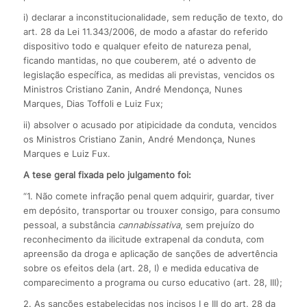
i) declarar a inconstitucionalidade, sem redução de texto, do
art. 28 da Lei 11.343/2006, de modo a afastar do referido
dispositivo todo e qualquer efeito de natureza penal,
ficando mantidas, no que couberem, até o advento de
legislação específica, as medidas ali previstas, vencidos os
Ministros Cristiano Zanin, André Mendonça, Nunes
Marques, Dias Toffoli e Luiz Fux;
ii) absolver o acusado por atipicidade da conduta, vencidos
os Ministros Cristiano Zanin, André Mendonça, Nunes
Marques e Luiz Fux.
A tese geral fixada pelo julgamento foi:
“1. Não comete infração penal quem adquirir, guardar, tiver
em depósito, transportar ou trouxer consigo, para consumo
pessoal, a substância
cannabis
sativa
, sem prejuízo do
reconhecimento da ilicitude extrapenal da conduta, com
apreensão da droga e aplicação de sanções de advertência
sobre os efeitos dela (art. 28, I) e medida educativa de
comparecimento a programa ou curso educativo (art. 28, III);
2. As sanções estabelecidas nos incisos I e III do art. 28 da