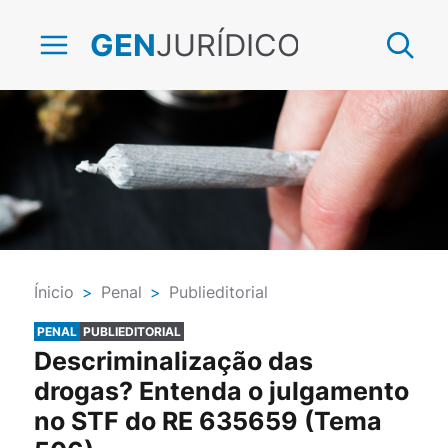
JURÍDICO
GEN
Ínicio
>
Penal
>
Publieditorial
PENAL
PUBLIEDITORIAL
Descriminalização das
drogas? Entenda o julgamento
no STF do RE 635659 (Tema