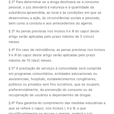
§ 2º Para determinar se a droga destinava-se a consumo
pessoal, o juiz atenderá à natureza e à quantidade da
substância apreendida, ao local e às condições em que se
desenvolveu a ação, às circunstâncias sociais e pessoais,
bem como à conduta e aos antecedentes do agente.
§ 3º As penas previstas nos incisos II e III do caput deste
artigo serão aplicadas pelo prazo máximo de 5 (cinco)
meses.
§ 4º Em caso de reincidência, as penas previstas nos incisos
II e III do caput deste artigo serão aplicadas pelo prazo
máximo de 10 (dez) meses.
§ 5º A prestação de serviços à comunidade será cumprida
em programas comunitários, entidades educacionais ou
assistenciais, hospitais, estabelecimentos congêneres,
públicos ou privados sem fins lucrativos, que se ocupem,
preferencialmente, da prevenção do consumo ou da
recuperação de usuários e dependentes de drogas.
§ 6º Para garantia do cumprimento das medidas educativas a
que se refere o caput, nos incisos I, II e III, a que
injustificadamente se recuse o agente, poderá o juiz