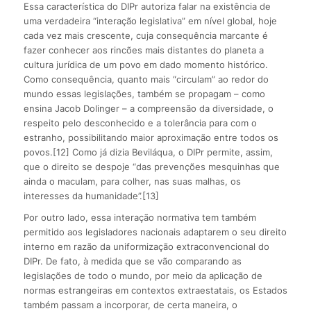
Essa característica do DIPr autoriza falar na existência de
uma verdadeira “interação legislativa” em nível global, hoje
cada vez mais crescente, cuja consequência marcante é
fazer conhecer aos rincões mais distantes do planeta a
cultura jurídica de um povo em dado momento histórico.
Como consequência, quanto mais “circulam” ao redor do
mundo essas legislações, também se propagam – como
ensina Jacob Dolinger – a compreensão da diversidade, o
respeito pelo desconhecido e a tolerância para com o
estranho, possibilitando maior aproximação entre todos os
povos.[12] Como já dizia Beviláqua, o DIPr permite, assim,
que o direito se despoje “das prevenções mesquinhas que
ainda o maculam, para colher, nas suas malhas, os
interesses da humanidade”.[13]
Por outro lado, essa interação normativa tem também
permitido aos legisladores nacionais adaptarem o seu direito
interno em razão da uniformização extraconvencional do
DIPr. De fato, à medida que se vão comparando as
legislações de todo o mundo, por meio da aplicação de
normas estrangeiras em contextos extraestatais, os Estados
também passam a incorporar, de certa maneira, o