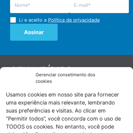
Li e aceito a
Política de privacidade
JURÍDICO
GEN
Gerenciar consetimento dos
De maneira independente, os autores e
cookies
colaboradores do GEN Jurídico, renomados
juristas e doutrinadores nacionais, se posicionam
Usamos cookies em nosso site para fornecer
diante de questões relevantes do cotidiano e
uma experiência mais relevante, lembrando
universo jurídico.
suas preferências e visitas. Ao clicar em
“Permitir todos”, você concorda com o uso de
TODOS os cookies. No entanto, você pode