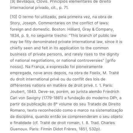
[9] Beviláqua, Clovis. Princípios elementares de direito
internacional privado, cit., p. 71.
[10] O termo foi utilizado, pela primeira vez, na obra de
Story, Joseph. Commentaries on the conflict of laws:
foreign and domestic. Boston: Hilliard, Gray & Company,
1834, p. 9, no seguinte trecho: “This branch of public law
may be fitly denominated private international law, since it is
chiefly seen and felt in its application to the common
business of private persons, and rarely rises to the dignity
of national negotiations, or national controversies” [grifo
nosso]. Na França, a expressão foi pioneiramente
empregada, nove anos depois, na obra de Foelix, M. Traité
du droit international privé ou du conflit des lois de
différentes nations en matière de droit privé. t. 1. Paris:
Joubert, 1843. Deve-se, porém, ao jurista alemão Friedrich
Carl von Savigny (1779-1861) a fundação do moderno DIPr, a
partir da publicação do 8º volume do seu Tratado de Direito
Romano, texto reconhecido como o marco na sistematização
da disciplina, quando então se compreenderam o seu objeto
e finalidade (cf. Traité de droit romain, t. 8. Trad. Charles
Guenoux. Paris: Firmin Didot Frères, 1851, 532p).