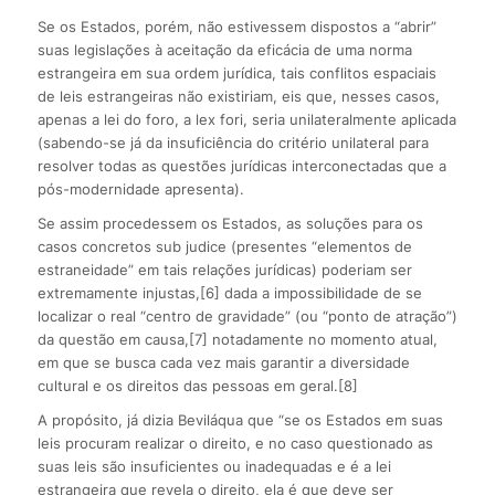
Se os Estados, porém, não estivessem dispostos a “abrir”
suas legislações à aceitação da eficácia de uma norma
estrangeira em sua ordem jurídica, tais conflitos espaciais
de leis estrangeiras não existiriam, eis que, nesses casos,
apenas a lei do foro, a lex fori, seria unilateralmente aplicada
(sabendo-se já da insuficiência do critério unilateral para
resolver todas as questões jurídicas interconectadas que a
pós-modernidade apresenta).
Se assim procedessem os Estados, as soluções para os
casos concretos sub judice (presentes “elementos de
estraneidade” em tais relações jurídicas) poderiam ser
extremamente injustas,[6] dada a impossibilidade de se
localizar o real “centro de gravidade” (ou “ponto de atração”)
da questão em causa,[7] notadamente no momento atual,
em que se busca cada vez mais garantir a diversidade
cultural e os direitos das pessoas em geral.[8]
A propósito, já dizia Beviláqua que “se os Estados em suas
leis procuram realizar o direito, e no caso questionado as
suas leis são insuficientes ou inadequadas e é a lei
estrangeira que revela o direito, ela é que deve ser