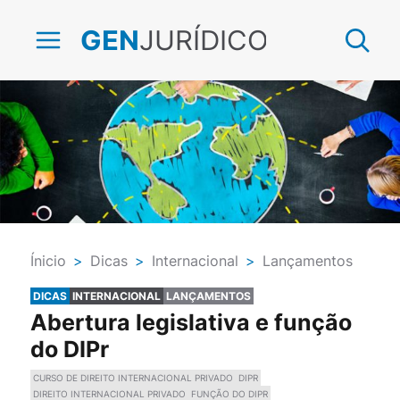
JURÍDICO
GEN
Ínicio
>
Dicas
>
Internacional
>
Lançamentos
DICAS
INTERNACIONAL
LANÇAMENTOS
Abertura legislativa e função
do DIPr
CURSO DE DIREITO INTERNACIONAL PRIVADO
DIPR
DIREITO INTERNACIONAL PRIVADO
FUNÇÃO DO DIPR