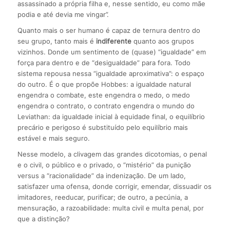
assassinado a própria filha e, nesse sentido, eu como mãe
podia e até devia me vingar”.
Quanto mais o ser humano é capaz de ternura dentro do
seu grupo, tanto mais é
indiferente
quanto aos grupos
vizinhos. Donde um sentimento de (quase) “igualdade” em
força para dentro e de “desigualdade” para fora. Todo
sistema repousa nessa “igualdade aproximativa”: o espaço
do outro. É o que propõe Hobbes: a igualdade natural
engendra o combate, este engendra o medo, o medo
engendra o contrato, o contrato engendra o mundo do
Leviathan: da igualdade inicial à equidade final, o equilíbrio
precário e perigoso é substituído pelo equilíbrio mais
estável e mais seguro.
Nesse modelo, a clivagem das grandes dicotomias, o penal
e o civil, o público e o privado, o “mistério” da punição
versus a “racionalidade” da indenização. De um lado,
satisfazer uma ofensa, donde corrigir, emendar, dissuadir os
imitadores, reeducar, purificar; de outro, a pecúnia, a
mensuração, a razoabilidade: multa civil e multa penal, por
que a distinção?