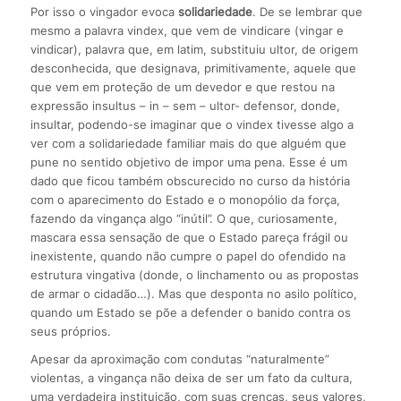
Por isso o vingador evoca
solidariedade
. De se lembrar que
mesmo a palavra vindex, que vem de vindicare (vingar e
vindicar), palavra que, em latim, substituiu ultor, de origem
desconhecida, que designava, primitivamente, aquele que
que vem em proteção de um devedor e que restou na
expressão insultus – in – sem – ultor- defensor, donde,
insultar, podendo-se imaginar que o vindex tivesse algo a
ver com a solidariedade familiar mais do que alguém que
pune no sentido objetivo de impor uma pena. Esse é um
dado que ficou também obscurecido no curso da história
com o aparecimento do Estado e o monopólio da força,
fazendo da vingança algo “inútil”. O que, curiosamente,
mascara essa sensação de que o Estado pareça frágil ou
inexistente, quando não cumpre o papel do ofendido na
estrutura vingativa (donde, o linchamento ou as propostas
de armar o cidadão…). Mas que desponta no asilo político,
quando um Estado se põe a defender o banido contra os
seus próprios.
Apesar da aproximação com condutas “naturalmente”
violentas, a vingança não deixa de ser um fato da cultura,
uma verdadeira instituição, com suas crenças, seus valores,