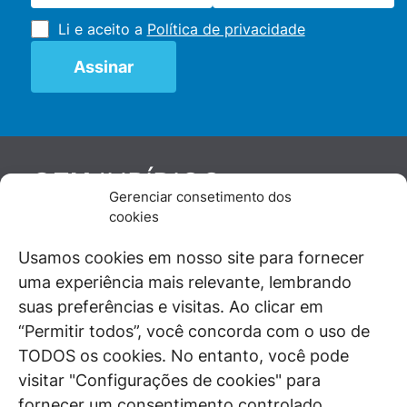
Li e aceito a
Política de privacidade
JURÍDICO
GEN
Gerenciar consetimento dos
De maneira independente, os autores e
cookies
colaboradores do GEN Jurídico, renomados
juristas e doutrinadores nacionais, se posicionam
Usamos cookies em nosso site para fornecer
diante de questões relevantes do cotidiano e
uma experiência mais relevante, lembrando
universo jurídico.
suas preferências e visitas. Ao clicar em
“Permitir todos”, você concorda com o uso de
TODOS os cookies. No entanto, você pode
visitar "Configurações de cookies" para
ÁREAS DE INTERESSE
fornecer um consentimento controlado.