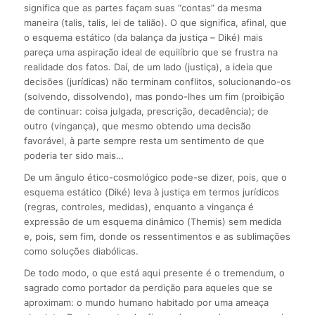
significa que as partes façam suas “contas” da mesma
maneira (talis, talis, lei de talião). O que significa, afinal, que
o esquema estático (da balança da justiça – Diké) mais
pareça uma aspiração ideal de equilíbrio que se frustra na
realidade dos fatos. Daí, de um lado (justiça), a ideia que
decisões (jurídicas) não terminam conflitos, solucionando-os
(solvendo, dissolvendo), mas pondo-lhes um fim (proibição
de continuar: coisa julgada, prescrição, decadência); de
outro (vingança), que mesmo obtendo uma decisão
favorável, à parte sempre resta um sentimento de que
poderia ter sido mais…
De um ângulo ético-cosmológico pode-se dizer, pois, que o
esquema estático (Diké) leva à justiça em termos jurídicos
(regras, controles, medidas), enquanto a vingança é
expressão de um esquema dinâmico (Themis) sem medida
e, pois, sem fim, donde os ressentimentos e as sublimações
como soluções diabólicas.
De todo modo, o que está aqui presente é o tremendum, o
sagrado como portador da perdição para aqueles que se
aproximam: o mundo humano habitado por uma ameaça