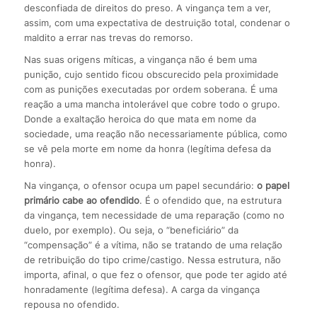
desconfiada de direitos do preso. A vingança tem a ver,
assim, com uma expectativa de destruição total, condenar o
maldito a errar nas trevas do remorso.
Nas suas origens míticas, a vingança não é bem uma
punição, cujo sentido ficou obscurecido pela proximidade
com as punições executadas por ordem soberana. É uma
reação a uma mancha intolerável que cobre todo o grupo.
Donde a exaltação heroica do que mata em nome da
sociedade, uma reação não necessariamente pública, como
se vê pela morte em nome da honra (legítima defesa da
honra).
Na vingança, o ofensor ocupa um papel secundário:
o papel
primário cabe ao ofendido
. É o ofendido que, na estrutura
da vingança, tem necessidade de uma reparação (como no
duelo, por exemplo). Ou seja, o “beneficiário” da
“compensação” é a vítima, não se tratando de uma relação
de retribuição do tipo crime/castigo. Nessa estrutura, não
importa, afinal, o que fez o ofensor, que pode ter agido até
honradamente (legítima defesa). A carga da vingança
repousa no ofendido.