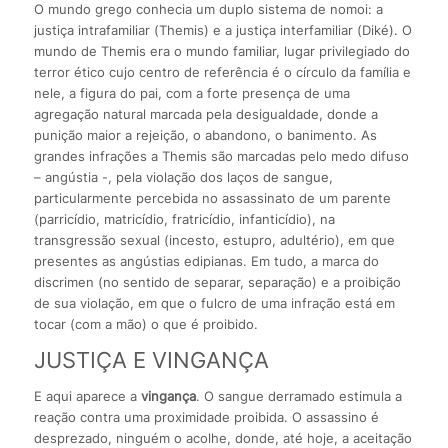
O mundo grego conhecia um duplo sistema de nomoi: a
justiça intrafamiliar (Themis) e a justiça interfamiliar (Diké). O
mundo de Themis era o mundo familiar, lugar privilegiado do
terror ético cujo centro de referência é o círculo da família e
nele, a figura do pai, com a forte presença de uma
agregação natural marcada pela desigualdade, donde a
punição maior a rejeição, o abandono, o banimento. As
grandes infrações a Themis são marcadas pelo medo difuso
– angústia -, pela violação dos laços de sangue,
particularmente percebida no assassinato de um parente
(parricídio, matricídio, fratricídio, infanticídio), na
transgressão sexual (incesto, estupro, adultério), em que
presentes as angústias edipianas. Em tudo, a marca do
discrimen (no sentido de separar, separação) e a proibição
de sua violação, em que o fulcro de uma infração está em
tocar (com a mão) o que é proibido.
JUSTIÇA E VINGANÇA
E aqui aparece a
vingança
. O sangue derramado estimula a
reação contra uma proximidade proibida. O assassino é
desprezado, ninguém o acolhe, donde, até hoje, a aceitação