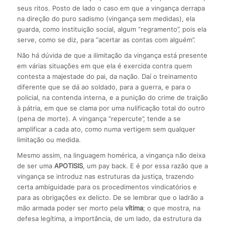
seus ritos. Posto de lado o caso em que a vingança derrapa
na direção do puro sadismo (vingança sem medidas), ela
guarda, como instituição social, algum “regramento”, pois ela
serve, como se diz, para “acertar as contas com alguém”.
Não há dúvida de que a ilimitação da vingança está presente
em várias situações em que ela é exercida contra quem
contesta a majestade do pai, da nação. Daí o treinamento
diferente que se dá ao soldado, para a guerra, e para o
policial, na contenda interna, e a punição do crime de traição
à pátria, em que se clama por uma nulificação total do outro
(pena de morte). A vingança “repercute”, tende a se
amplificar a cada ato, como numa vertigem sem qualquer
limitação ou medida.
Mesmo assim, na linguagem homérica, a vingança não deixa
de ser uma
APOTISIS
, um pay back. E é por essa razão que a
vingança se introduz nas estruturas da justiça, trazendo
certa ambiguidade para os procedimentos vindicatórios e
para as obrigações ex delicto. De se lembrar que o ladrão a
mão armada poder ser morto pela
vítima
; o que mostra, na
defesa legítima, a importância, de um lado, da estrutura da