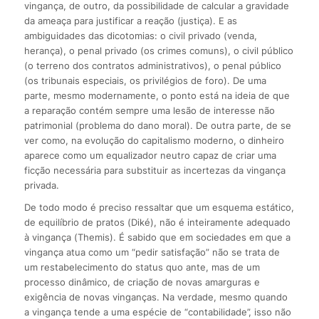
vingança, de outro, da possibilidade de calcular a gravidade
da ameaça para justificar a reação (justiça). E as
ambiguidades das dicotomias: o civil privado (venda,
herança), o penal privado (os crimes comuns), o civil público
(o terreno dos contratos administrativos), o penal público
(os tribunais especiais, os privilégios de foro). De uma
parte, mesmo modernamente, o ponto está na ideia de que
a reparação contém sempre uma lesão de interesse não
patrimonial (problema do dano moral). De outra parte, de se
ver como, na evolução do capitalismo moderno, o dinheiro
aparece como um equalizador neutro capaz de criar uma
ficção necessária para substituir as incertezas da vingança
privada.
De todo modo é preciso ressaltar que um esquema estático,
de equilíbrio de pratos (Diké), não é inteiramente adequado
à vingança (Themis). É sabido que em sociedades em que a
vingança atua como um “pedir satisfação” não se trata de
um restabelecimento do status quo ante, mas de um
processo dinâmico, de criação de novas amarguras e
exigência de novas vinganças. Na verdade, mesmo quando
a vingança tende a uma espécie de “contabilidade”, isso não