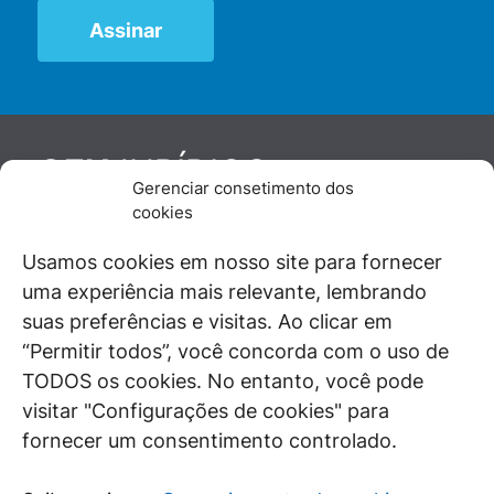
JURÍDICO
GEN
Gerenciar consetimento dos
De maneira independente, os autores e
cookies
colaboradores do GEN Jurídico, renomados
juristas e doutrinadores nacionais, se posicionam
Usamos cookies em nosso site para fornecer
diante de questões relevantes do cotidiano e
uma experiência mais relevante, lembrando
universo jurídico.
suas preferências e visitas. Ao clicar em
“Permitir todos”, você concorda com o uso de
TODOS os cookies. No entanto, você pode
visitar "Configurações de cookies" para
ÁREAS DE INTERESSE
fornecer um consentimento controlado.
SAIBA MAIS