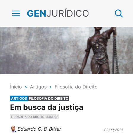
JURÍDICO
GEN
Ínicio
>
Artigos
>
Filosofia do Direito
ARTIGOS
FILOSOFIA DO DIREITO
Em busca da justiça
FILOSOFIA DO DIREITO
JUSTIÇA
Eduardo C. B. Bittar
02/09/2025