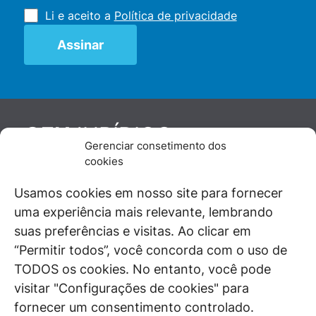
Li e aceito a
Política de privacidade
JURÍDICO
GEN
Gerenciar consetimento dos
De maneira independente, os autores e
cookies
colaboradores do GEN Jurídico, renomados
juristas e doutrinadores nacionais, se posicionam
Usamos cookies em nosso site para fornecer
diante de questões relevantes do cotidiano e
uma experiência mais relevante, lembrando
universo jurídico.
suas preferências e visitas. Ao clicar em
“Permitir todos”, você concorda com o uso de
TODOS os cookies. No entanto, você pode
visitar "Configurações de cookies" para
ÁREAS DE INTERESSE
fornecer um consentimento controlado.