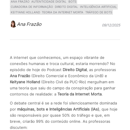
ANA FRAZÃO
AUTENTICIDADE DIGITAL
BOTS
CURADORIA DE INFORMAÇÃO
DIREITO DIGITAL
INTELIGÊNCIA ARTIFICIAL
KEITYANE HOLLAND
TEORIA DA INTERNET MORTA
TRÁFEGO DE BOTS
Ana Frazão
09/12/2025
A internet que conhecemos, um espaço vibrante de
conexões humanas e troca cultural, estaria morrendo? No
episódio de hoje do Podcast
Direito Digital
, as professoras
Ana Frazão
(Direito Comercial e Econômico da UnB) e
Keityane Holland
(Direito Civil da PUC-Rio) mergulham em
uma teoria que saiu do campo da conspiração para ganhar
contornos de realidade: a
Teoria da Internet Morta
.
O debate central é se a rede foi silenciosamente dominada
por
máquinas, bots e Inteligências Artificiais (IAs)
, que hoje
são responsáveis por quase 50% do tráfego e que, em
breve, criarão 99% do conteúdo online. As professoras
discutem: