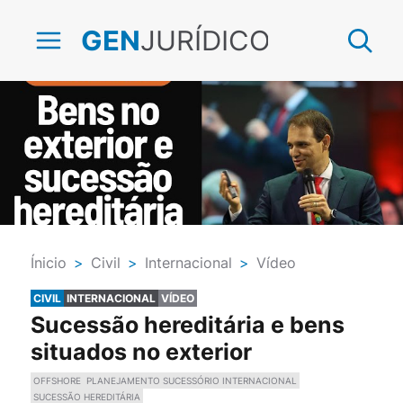
JURÍDICO
GEN
Ínicio
>
Civil
>
Internacional
>
Vídeo
CIVIL
INTERNACIONAL
VÍDEO
Sucessão hereditária e bens
situados no exterior
OFFSHORE
PLANEJAMENTO SUCESSÓRIO INTERNACIONAL
SUCESSÃO HEREDITÁRIA