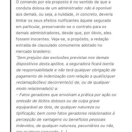
O comando por ela proposto é no sentido de que a 
conduta dolosa de um administrador 
não é
 oponível 
aos demais, ou seja, a nulidade, 
in concreto
, deveria 
limitar os seus efeitos nulificantes àquele segurado 
em particular, preservando-se o contrato para os 
demais administradores, desde que, por óbvio, eles 
fossem inocentes. Veja-se, a propósito, a redação 
extraída de clausulado comumente adotado no 
mercado brasileiro:
“Sem prejuízo das exclusões previstas nos demais 
dispositivos desta apólice, a seguradora ficará isenta 
de responsabilidade e não terá qualquer obrigação de 
pagamento de indenização com relação a qual(is)quer 
reclamação(ões) decorrente(s) de, ou de qualquer 
modo relacionada(s) a:
– Fatos geradores que envolvam a prática por ação ou 
omissão de ilícitos dolosos ou de culpa grave 
equiparável ao dolo, de qualquer natureza ou 
tipificação; bem como fatos geradores relacionados à 
percepção de vantagens ou benefícios pessoais 
indevidos, de qualquer natureza, pecuniários ou não, 
por qualquer segurado. […]