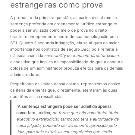
estrangeiras como prova
A propósito da primeira questão, as partes discutiram se
sentença proferida em ordenamento jurídico estrangeiro
poderia ser utilizada como meio de prova no direito
brasileiro, independentemente de sua homologação pelo
STJ. Quanto à segunda indagação, ela se afigura da maior
importância nos contratos de seguro
D&O
, pois remete à
cláusula chamada
severability
ou
innocent director clause
,
dispositivo que implica na impossibilidade de que a conduta
dolosa de um administrador produza efeitos para os demais
administradores.
Respeitando os limites dessa coluna, reproduzimos abaixo
os itens da ementa que, diretamente, atentaram às duas
questões acima ressaltadas:
“
A sentença estrangeira pode ser admitida apenas 
como fato jurídico
, de forma que não constituirá título 
executivo extrajudicial, tampouco terá a autoridade da 
coisa julgada, podendo ser livremente apreciada pelo 
Juiz, para dela extrair as consequências que serão 