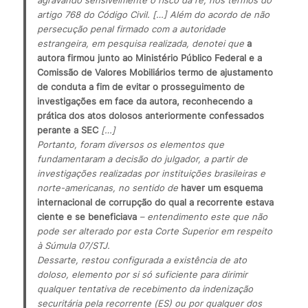
agravando sensivelmente o risco da ré, nos termos do 
artigo 768 do Código Civil. […] Além do acordo de não 
persecução penal firmado com a autoridade 
estrangeira, em pesquisa realizada, denotei que 
a 
autora firmou junto ao Ministério Público Federal e a 
Comissão de Valores Mobiliários termo de ajustamento 
de conduta a fim de evitar o prosseguimento de 
investigações em face da autora, reconhecendo a 
prática dos atos dolosos anteriormente confessados 
perante a SEC
 […]
Portanto, foram diversos os elementos que 
fundamentaram a decisão do julgador, a partir de 
investigações realizadas por instituições brasileiras e 
norte-americanas, no sentido de 
haver um esquema 
internacional de corrupção do qual a recorrente estava 
ciente e se beneficiava
 – entendimento este que não 
pode ser alterado por esta Corte Superior em respeito 
à Súmula 07/STJ.
Dessarte, restou configurada a existência de ato 
doloso, elemento por si só suficiente para dirimir 
qualquer tentativa de recebimento da indenização 
securitária pela recorrente (ES) ou por qualquer dos 