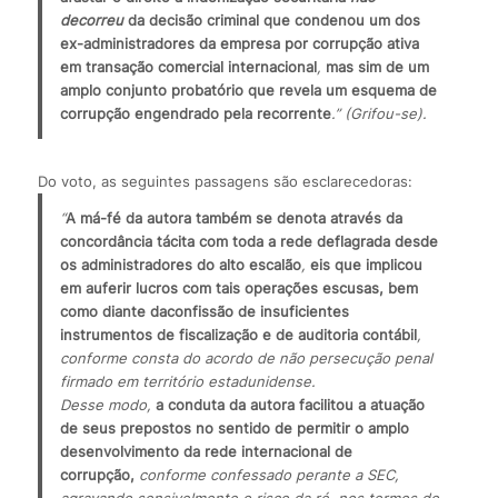
decorreu
 da decisão criminal que condenou um dos 
ex-administradores da empresa por corrupção ativa 
em transação comercial internacional
, 
mas sim de um 
amplo conjunto probatório que revela um esquema de 
corrupção engendrado pela recorrente
.” (Grifou-se).
Do voto, as seguintes passagens são esclarecedoras:
“
A má-fé da autora também se denota através da 
concordância tácita com toda a rede deflagrada desde 
os administradores do alto escalão
, 
eis que implicou 
em auferir lucros com tais operações escusas, bem 
como diante da
confissão de insuficientes 
instrumentos de fiscalização e de auditoria contábil
, 
conforme consta do acordo de não persecução penal 
firmado em território estadunidense.
Desse modo, 
a conduta da autora facilitou a atuação 
de seus prepostos no sentido de permitir o amplo 
desenvolvimento da rede internacional de 
corrupção,
 conforme confessado perante a SEC, 