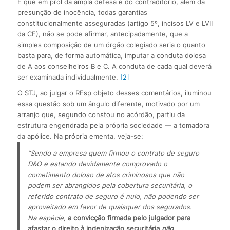
É que em prol da ampla defesa e do contraditório, além da
presunção de inocência, todas garantias
constitucionalmente asseguradas (artigo 5º, incisos LV e LVII
da CF), não se pode afirmar, antecipadamente, que a
simples composição de um órgão colegiado seria o quanto
basta para, de forma automática, imputar a conduta dolosa
de A aos conselheiros B e C. A conduta de cada qual deverá
ser examinada individualmente.
[2]
O STJ, ao julgar o REsp objeto desses comentários, iluminou
essa questão sob um ângulo diferente, motivado por um
arranjo que, segundo constou no acórdão, partiu da
estrutura engendrada pela própria sociedade — a tomadora
da apólice. Na própria ementa, veja-se:
“Sendo a empresa quem firmou o contrato de seguro 
D&O e estando devidamente comprovado o 
cometimento doloso de atos criminosos que não 
podem ser abrangidos pela cobertura securitária, o 
referido contrato de seguro é nulo, não podendo ser 
aproveitado em favor de quaisquer dos segurados.
Na espécie, 
a convicção firmada pelo julgador para 
afastar o direito à indenização securitária 
não 