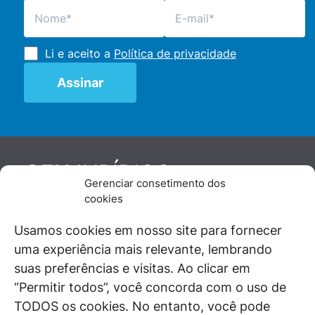
Li e aceito a
Política de privacidade
JURÍDICO
GEN
Gerenciar consetimento dos
De maneira independente, os autores e
cookies
colaboradores do GEN Jurídico, renomados
juristas e doutrinadores nacionais, se posicionam
Usamos cookies em nosso site para fornecer
diante de questões relevantes do cotidiano e
uma experiência mais relevante, lembrando
universo jurídico.
suas preferências e visitas. Ao clicar em
“Permitir todos”, você concorda com o uso de
TODOS os cookies. No entanto, você pode