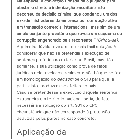
Na espécie, a convicção firmada pelo julgador para 
afastar o direito à indenização securitária não 
decorreu da decisão criminal que condenou um dos 
ex-administradores da empresa por corrupção ativa 
em transação comercial internacional
, 
mas sim de um 
amplo conjunto probatório que revela um esquema de 
corrupção engendrado pela recorrente
.” (Grifou-se).
A primeira dúvida revela-se de mais fácil solução. A 
considerar que não se pretendia a execução de 
sentença proferida no exterior no Brasil, mas, tão 
somente, a sua utilização como prova de fatos 
jurídicos nela revelados, realmente não há que se falar 
em homologação do 
decisum
 pelo STJ para que, a 
partir disto, produzam-se efeitos no país.
Caso se pretendesse a execução daquela sentença 
estrangeira em território nacional, seria, de fato, 
necessária a aplicação do art. 961 do CPC, 
circunstância que não corresponde à pretensão 
deduzida pelas partes no caso concreto.
Aplicação da 