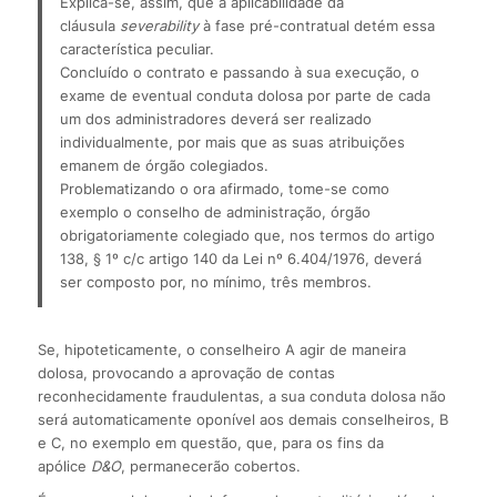
Explica-se, assim, que a aplicabilidade da 
cláusula 
severability
 à fase pré-contratual detém essa 
característica peculiar.
Concluído o contrato e passando à sua execução, o 
exame de eventual conduta dolosa por parte de cada 
um dos administradores deverá ser realizado 
individualmente, por mais que as suas atribuições 
emanem de órgão colegiados.
Problematizando o ora afirmado, tome-se como 
exemplo o conselho de administração, órgão 
obrigatoriamente colegiado que, nos termos do artigo 
138, § 1º c/c artigo 140 da Lei nº 6.404/1976, deverá 
ser composto por, no mínimo, três membros.
Se, hipoteticamente, o conselheiro A agir de maneira
dolosa, provocando a aprovação de contas
reconhecidamente fraudulentas, a sua conduta dolosa não
será automaticamente oponível aos demais conselheiros, B
e C, no exemplo em questão, que, para os fins da
apólice
D&O
, permanecerão cobertos.