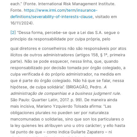
each.” (Fonte. International Risk Management Institute.
Fonte.
https://www.irmi.com/term/insurance-
definitions/severability-of-interests-clause
, visitado em
16/11/2024).
[2]
“Dessa forma, percebe-se que a Lei das S.A. segue o
princípio da responsabilidade por culpa própria, pelo
qual diretores e conselheiros não são responsáveis por atos
ilícitos de outros administradores (artigos 158, § 1º, primeira
parte). Não se pode esquecer, nessa linha, que, quando
responsabilizado por decisão tomada por órgão colegiado, a
culpa verificada é do próprio administrador, na medida em
que é parte do órgão colegiado. Não há que se falar, nessa
hipótese, de culpa solidária”. (BRIGAGÃO, Pedro.
A
administração de companhias e a business judgment rule
.
São Paulo: Quartier Latin, 2017. p. 99). De maneira ainda
mais incisiva, Mariano Yzquierdo Tolsada afirma: “Las
obligaciones plurales no pueden ser por naturaleza
mancomunadas o solidarias, sino que son los particulares o
la ley quienes les atribuyen uno u otro carácter; y ello hasta
tal punto de que – como indica Guilarte Zapatero – ni