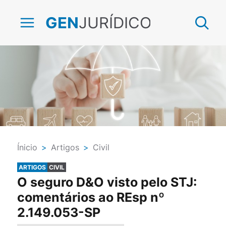
JURÍDICO
GEN
Ínicio
>
Artigos
>
Civil
ARTIGOS
CIVIL
O seguro D&O visto pelo STJ:
comentários ao REsp nº
2.149.053-SP