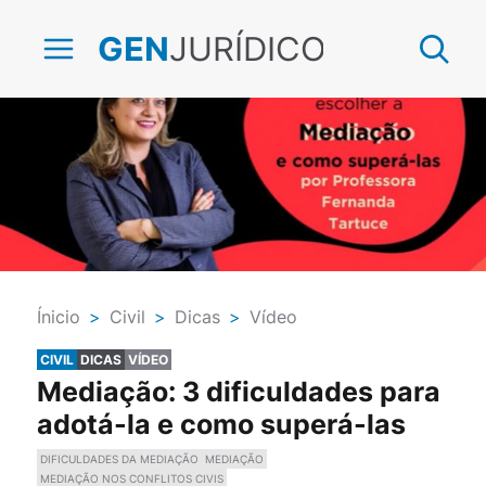
JURÍDICO
GEN
Ínicio
>
Civil
>
Dicas
>
Vídeo
CIVIL
DICAS
VÍDEO
Mediação: 3 dificuldades para
adotá-la e como superá-las
DIFICULDADES DA MEDIAÇÃO
MEDIAÇÃO
MEDIAÇÃO NOS CONFLITOS CIVIS