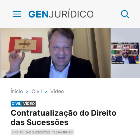
JURÍDICO
GEN
Ínicio
>
Civil
>
Vídeo
CIVIL
VÍDEO
Contratualização do Direito
das Sucessões
DIREITO DAS SUCESSÕES
TESTAMENTO