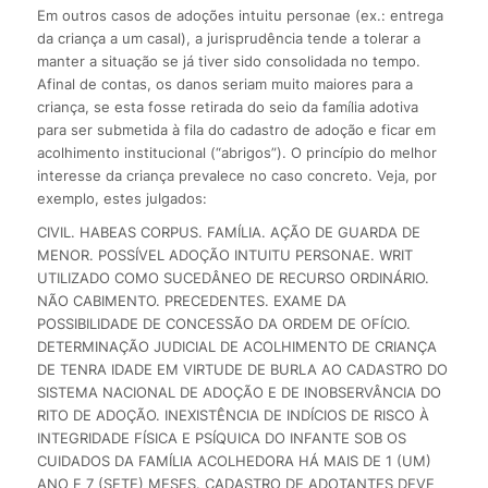
Em outros casos de adoções intuitu personae (ex.: entrega
da criança a um casal), a jurisprudência tende a tolerar a
manter a situação se já tiver sido consolidada no tempo.
Afinal de contas, os danos seriam muito maiores para a
criança, se esta fosse retirada do seio da família adotiva
para ser submetida à fila do cadastro de adoção e ficar em
acolhimento institucional (“abrigos”). O princípio do melhor
interesse da criança prevalece no caso concreto. Veja, por
exemplo, estes julgados:
CIVIL. HABEAS CORPUS. FAMÍLIA. AÇÃO DE GUARDA DE
MENOR. POSSÍVEL ADOÇÃO INTUITU PERSONAE. WRIT
UTILIZADO COMO SUCEDÂNEO DE RECURSO ORDINÁRIO.
NÃO CABIMENTO. PRECEDENTES. EXAME DA
POSSIBILIDADE DE CONCESSÃO DA ORDEM DE OFÍCIO.
DETERMINAÇÃO JUDICIAL DE ACOLHIMENTO DE CRIANÇA
DE TENRA IDADE EM VIRTUDE DE BURLA AO CADASTRO DO
SISTEMA NACIONAL DE ADOÇÃO E DE INOBSERVÂNCIA DO
RITO DE ADOÇÃO. INEXISTÊNCIA DE INDÍCIOS DE RISCO À
INTEGRIDADE FÍSICA E PSÍQUICA DO INFANTE SOB OS
CUIDADOS DA FAMÍLIA ACOLHEDORA HÁ MAIS DE 1 (UM)
ANO E 7 (SETE) MESES. CADASTRO DE ADOTANTES DEVE