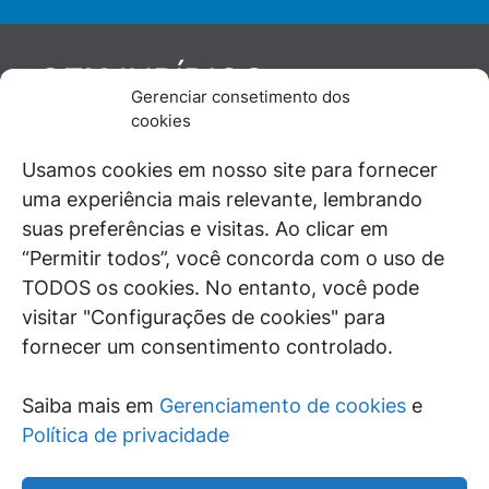
JURÍDICO
GEN
Gerenciar consetimento dos
De maneira independente, os autores e
cookies
colaboradores do GEN Jurídico, renomados
juristas e doutrinadores nacionais, se posicionam
Usamos cookies em nosso site para fornecer
diante de questões relevantes do cotidiano e
uma experiência mais relevante, lembrando
universo jurídico.
suas preferências e visitas. Ao clicar em
“Permitir todos”, você concorda com o uso de
TODOS os cookies. No entanto, você pode
visitar "Configurações de cookies" para
ÁREAS DE INTERESSE
fornecer um consentimento controlado.
SAIBA MAIS
Saiba mais em
Gerenciamento de cookies
e
SIGA
Política de privacidade