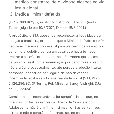
médico constante, de duvidoso alcance na via
institucional.
Medida liminar deferida.
(HC n. 683.962/SP, relator Ministro Raul Araújo, Quarta
Turma, julgado em 10/8/2021, DJe de 18/8/2021.)
A propósito, o STJ, apesar de reconhecer a ilegalidade da
adoção à brasileira, entendeu que o Ministério Público (MP)
não teria interesse processual para pleitear indenização por
dano moral coletivo contra um casal que havia tentado
realizar a adoção intuitu personae. Entendeu que o caminho
de punir o casal com a indenização por dano moral coletivo
não era útil processualmente, até porque a adoção intuitu
personae, apesar de ser ilegal e de não dever ser
incentivada, acaba sendo uma realidade social (STJ, REsp
2.126.256/SC, 3ª Turma, Rel. Ministra Nancy Andrighi, DJe
de 10/6/2024).
Consideramos incensurável a jurisprudência, porque, no
final das contas, as regras de Direito da Criança e do
Adolescente não é um fim em si mesmo. Elas servem aos
mirins, e não o contrário. Portanto, se, no caso concreto,