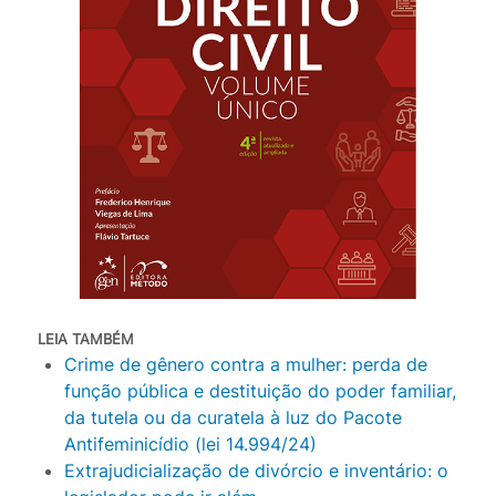
LEIA TAMBÉM
Crime de gênero contra a mulher: perda de
função pública e destituição do poder familiar,
da tutela ou da curatela à luz do Pacote
Antifeminicídio (lei 14.994/24)
Extrajudicialização de divórcio e inventário: o