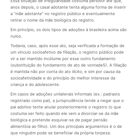
Essa situação de irregularidade costuma persistir até que,
anos depois, o casal adotante tenta alguma forma de inserir
a “mãe adotante” no registro público e eventualmente
retirar o nome da mãe biológica do registro.
Em princípio, os dois tipos de adoções à brasileira acima são
nulos.
Todavia, caso, após esse ato, seja verificada a formação de
um vínculo socioafetivo de filiação, o registro público pode
vir a ser mantido incólume por esse outro fundamento
(substituição do fundamento de ato de vontade5). A filiação
é mantida não por conta do ato ilícito, e sim por causa da
socioafetividade e do princípio do melhor interesse da
criança e do adolescente.
Em casos de adoções unilaterais informais (ex.: padrasto
registrado como pai), a jurisprudência tende a negar que o
pai adotivo tente anular posteriormente o registro (o que
costuma ser feito quando ele vem a divorciar-se da mãe
biológica e pretende esquivar-se de pagar pensão
alimentícia ao filho). Um dos principais argumentos é o de
que ninguém pode se beneficiar da própria torpeza.