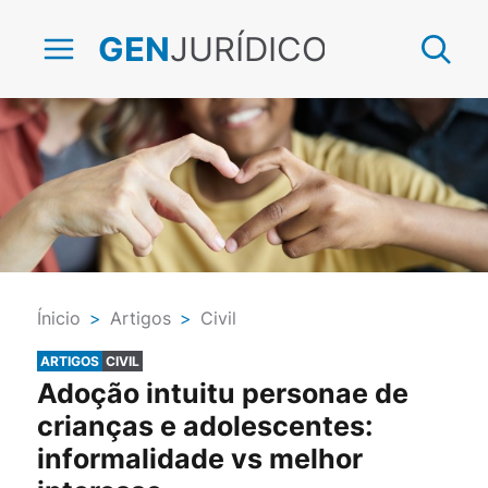
JURÍDICO
GEN
Ínicio
>
Artigos
>
Civil
ARTIGOS
CIVIL
Adoção intuitu personae de
crianças e adolescentes:
informalidade vs melhor