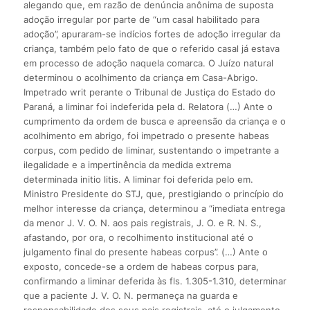
alegando que, em razão de denúncia anônima de suposta
adoção irregular por parte de “um casal habilitado para
adoção”, apuraram-se indícios fortes de adoção irregular da
criança, também pelo fato de que o referido casal já estava
em processo de adoção naquela comarca. O Juízo natural
determinou o acolhimento da criança em Casa-Abrigo.
Impetrado writ perante o Tribunal de Justiça do Estado do
Paraná, a liminar foi indeferida pela d. Relatora (…) Ante o
cumprimento da ordem de busca e apreensão da criança e o
acolhimento em abrigo, foi impetrado o presente habeas
corpus, com pedido de liminar, sustentando o impetrante a
ilegalidade e a impertinência da medida extrema
determinada initio litis. A liminar foi deferida pelo em.
Ministro Presidente do STJ, que, prestigiando o princípio do
melhor interesse da criança, determinou a “imediata entrega
da menor J. V. O. N. aos pais registrais, J. O. e R. N. S.,
afastando, por ora, o recolhimento institucional até o
julgamento final do presente habeas corpus”. (…) Ante o
exposto, concede-se a ordem de habeas corpus para,
confirmando a liminar deferida às fls. 1.305-1.310, determinar
que a paciente J. V. O. N. permaneça na guarda e