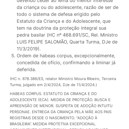
devendo ceder ao lema do melhor interesse
da criança ou do adolescente, razão de ser de
todo o sistema de defesa erigido pelo
Estatuto da Criança e do Adolescente, que
tem na doutrina da proteção integral sua
pedra basilar (HC nº 468.691/SC, Rel. Ministro
LUIS FELIPE SALOMÃO, Quarta Turma, DJe de
11/3/2019).
Ordem de habeas corpus, excepcionalmente,
concedida de ofício, confirmando a liminar já
deferida.
(HC n. 878.386/ES, relator Ministro Moura Ribeiro, Terceira
Turma, julgado em 2/4/2024, DJe de 11/4/2024.)
HABEAS CORPUS. ESTATUTO DA CRIANÇA E DO
ADOLESCENTE (ECA). MEDIDA DE PROTEÇÃO. BUSCA E
APREENSÃO DE MENOR. SUSPEITA DE ADOÇÃO INTUITU
PERSONAE. ENTREGA DA CRIANÇA PELA MÃE AOS PAIS
REGISTRAIS DESDE O NASCIMENTO. “ADOÇÃO À
BRASILEIRA”. MEDIDA PROTETIVA EXCEPCIONAL.