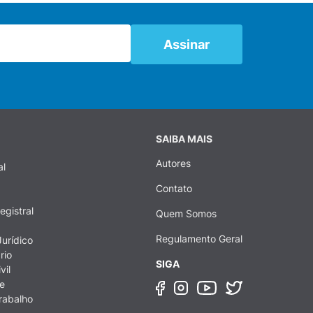
SAIBA MAIS
Autores
al
Contato
egistral
Quem Somos
Regulamento Geral
urídico
rio
SIGA
vil
e
rabalho