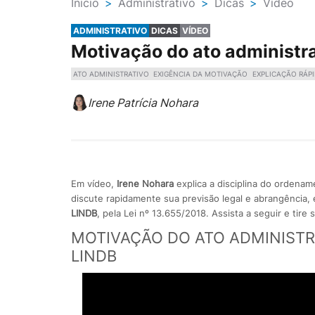
Ínicio
>
Administrativo
>
Dicas
>
Vídeo
ADMINISTRATIVO
DICAS
VÍDEO
Motivação do ato administr
ATO ADMINISTRATIVO
EXIGÊNCIA DA MOTIVAÇÃO
EXPLICAÇÃO RÁP
Irene Patrícia Nohara
Em vídeo,
Irene Nohara
explica a disciplina do ordenam
discute rapidamente sua previsão legal e abrangência
LINDB
, pela Lei nº 13.655/2018. Assista a seguir e tire
MOTIVAÇÃO DO ATO ADMINIST
LINDB