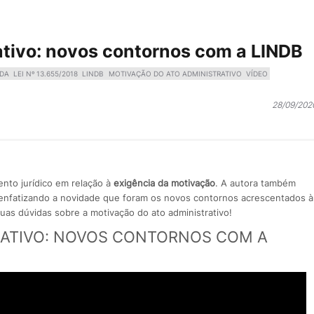
ativo: novos contornos com a LINDB
IDA
LEI Nº 13.655/2018
LINDB
MOTIVAÇÃO DO ATO ADMINISTRATIVO
VÍDEO
28/09/202
ento jurídico em relação à
exigência da motivação
. A autora também
, enfatizando a novidade que foram os novos contornos acrescentados à
 suas dúvidas sobre a motivação do ato administrativo!
RATIVO: NOVOS CONTORNOS COM A