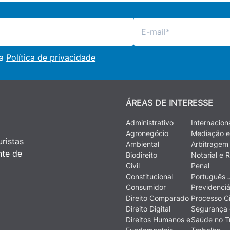
 a
Política de privacidade
ÁREAS DE INTERESSE
Administrativo
Internacion
Agronegócio
Mediação e
ristas
Ambiental
Arbitragem
nte de
Biodireito
Notarial e R
Civil
Penal
Constitucional
Português J
Consumidor
Previdenciá
Direito Comparado
Processo Ci
Direito Digital
Segurança 
Direitos Humanos e
Saúde no T