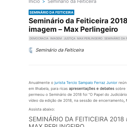
Ínicio
>
Seminário da Feiticeira
SEMINÁRIO DA FEITICEIRA
Seminário da Feiticeira 201
imagem – Max Perlingeiro
DEMOCRACIA
IMAGEM
JUSTIÇA
MAX PERLINGEIRO
SEMINÁRIO DA F
Seminário da Feiticeira
Anualmente o
jurista Tercio Sampaio Ferraz Junior
reúne
em Ilhabela, para ricas
apresentações e debates
sobre 
permeou o Seminário de 2018 foi “O Papel do Judiciário
vídeo da edição de 2018, na sessão de encerramento
,
M
Assista abaixo:
SEMINÁRIO DA FEITICEIRA 2018
MAX PERLINGEIRO