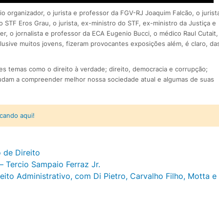
o organizador, o jurista e professor da FGV-RJ Joaquim Falcão, o jurist
o STF Eros Grau, o jurista, ex-ministro do STF, ex-ministro da Justiça e
r, o jornalista e professor da ECA Eugenio Bucci, o médico Raul Cutait,
lusive muitos jovens, fizeram provocantes exposições além, é claro, da
es temas como o direito à verdade; direito, democracia e corrupção;
judam a compreender melhor nossa sociedade atual e algumas de suas
icando aqui!
de Direito
– Tercio Sampaio Ferraz Jr.
to Administrativo, com Di Pietro, Carvalho Filho, Motta e