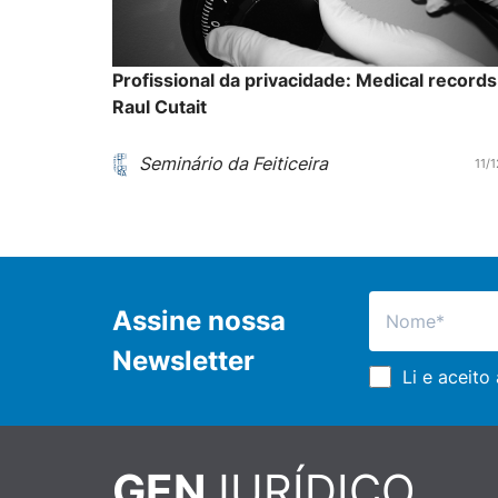
Profissional da privacidade: Medical records
Raul Cutait
Seminário da Feiticeira
11/
Assine nossa
Newsletter
Li e aceito
GEN
JURÍDICO