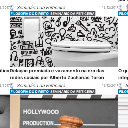
Seminário da Feiticeira
2/2017
18/12/2017
FILOSOFIA DO DIREITO
SEMINÁRIO DA FEITICEIRA
FILO
ítico
Delação premiada e vazamento na era das
O q
redes sociais por Alberto Zacharias Toron
inte
Seminário da Feiticeira
S
2/2017
13/12/2017
FILOSOFIA DO DIREITO
SEMINÁRIO DA FEITICEIRA
FILO