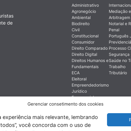
Administrativo
Internacion
Agronegócio
Mediação e
ristas
Ambiental
Arbitragem
nte de
Biodireito
Notarial e R
Civil
Penal
Constitucional
Português J
Consumidor
Previdenciá
Direito Comparado
Processo Ci
Direito Digital
Segurança 
Direitos Humanos e
Saúde no T
Fundamentais
Trabalho
ECA
Tributário
Eleitoral
Empreendedorismo
Jurídico
Empresarial
Ética
Gerenciar consetimento dos cookies
Filosofia do Direito
Financeiro e
 experiência mais relevante, lembrando
P
Econômico
ir todos”, você concorda com o uso de
História do Direito