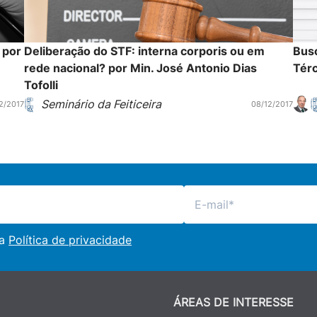
 por
Deliberação do STF: interna corporis ou em
Busc
rede nacional? por Min. José Antonio Dias
Térc
Tofolli
Seminário da Feiticeira
12/2017
08/12/2017
 a
Política de privacidade
ÁREAS DE INTERESSE