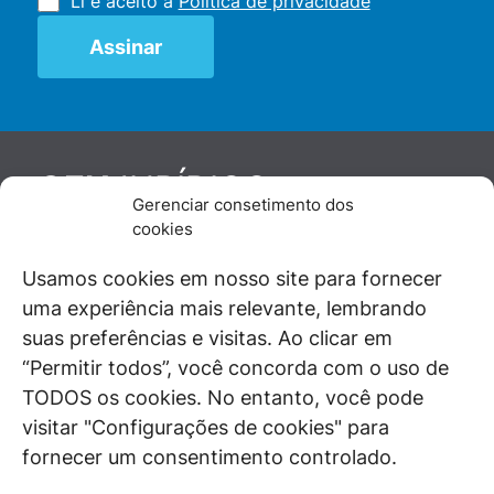
Li e aceito a
Política de privacidade
JURÍDICO
GEN
Gerenciar consetimento dos
De maneira independente, os autores e
cookies
colaboradores do GEN Jurídico, renomados
juristas e doutrinadores nacionais, se posicionam
Usamos cookies em nosso site para fornecer
diante de questões relevantes do cotidiano e
uma experiência mais relevante, lembrando
universo jurídico.
suas preferências e visitas. Ao clicar em
“Permitir todos”, você concorda com o uso de
TODOS os cookies. No entanto, você pode
visitar "Configurações de cookies" para
ÁREAS DE INTERESSE
fornecer um consentimento controlado.