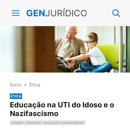
JURÍDICO
GEN
Ínicio
>
Ética
ÉTICA
Educação na UTI do Idoso e o
Nazifascismo
ADORNO
DIGNIDADE
EDUCAÇÃO E EMANCIPAÇÃO