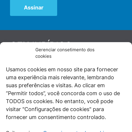
JURÍDICO
GEN
Gerenciar consetimento dos
De maneira independente, os autores e
cookies
colaboradores do GEN Jurídico, renomados
juristas e doutrinadores nacionais, se posicionam
Usamos cookies em nosso site para fornecer
diante de questões relevantes do cotidiano e
uma experiência mais relevante, lembrando
universo jurídico.
suas preferências e visitas. Ao clicar em
“Permitir todos”, você concorda com o uso de
TODOS os cookies. No entanto, você pode
visitar "Configurações de cookies" para
ÁREAS DE INTERESSE
fornecer um consentimento controlado.
SAIBA MAIS