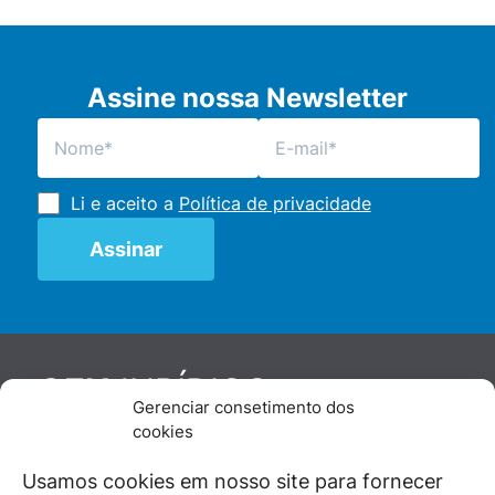
Assine nossa Newsletter
Li e aceito a
Política de privacidade
JURÍDICO
GEN
Gerenciar consetimento dos
De maneira independente, os autores e
cookies
colaboradores do GEN Jurídico, renomados
juristas e doutrinadores nacionais, se posicionam
Usamos cookies em nosso site para fornecer