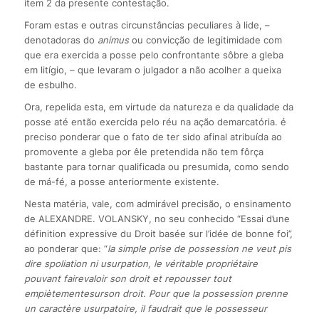
item 2 da presente contestação.
Foram estas e outras circunstâncias peculiares à lide, –
denotadoras do
animus
ou convicção de legitimidade com
que era exercida a posse pelo confrontante sôbre a gleba
em litígio, – que levaram o julgador a não acolher a queixa
de esbulho.
Ora, repelida esta, em virtude da natureza e da qualidade da
posse até então exercida pelo réu na ação demarcatória. é
preciso ponderar que o fato de ter sido afinal atribuída ao
promovente a gleba por êle pretendida não tem fôrça
bastante para tornar qualificada ou presumida, como sendo
de má-fé, a posse anteriormente existente.
Nesta matéria, vale, com admirável precisão, o ensinamento
de ALEXANDRE. VOLANSKY, no seu conhecido “Essai d’une
définition expressive du Droit basée sur l’idée de bonne foi”,
ao ponderar que: “
la simple prise de possession ne veut pis
dire spoliation ni usurpation, le véritable propriétaire
pouvant faire
valoir son droit et repousser tout
empiètemente
sur
son droit. Pour que la possession prenne
un caractère usurpatoire, il faudrait que le possesseur