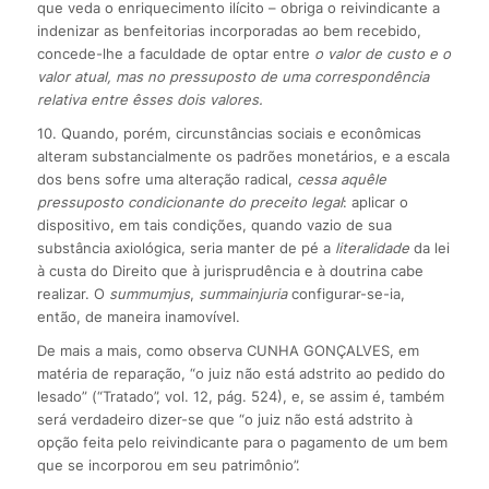
que veda o enriquecimento ilícito – obriga o reivindicante a
indenizar as benfeitorias incorporadas ao bem recebido,
concede-lhe a faculdade de optar entre
o valor de custo e o
valor atual, mas no pressuposto de uma correspondência
relativa entre êsses dois valores.
10. Quando, porém, circunstâncias sociais e econômicas
alteram substancialmente os padrões monetários, e a escala
dos bens sofre uma alteração radical,
cessa aquêle
pressuposto condicionante do preceito legal
: aplicar o
dispositivo, em tais condições, quando vazio de sua
substância axiológica, seria manter de pé a
literalidade
da lei
à custa do Direito que à jurisprudência e à doutrina cabe
realizar. O
summum
jus
,
summa
injuria
configurar-se-ia,
então, de maneira inamovível.
De mais a mais, como observa CUNHA GONÇALVES, em
matéria de reparação, “o juiz não está adstrito ao pedido do
lesado” (“Tratado”, vol. 12, pág. 524), e, se assim é, também
será verdadeiro dizer-se que “o juiz não está adstrito à
opção feita pelo reivindicante para o pagamento de um bem
que se incorporou em seu patrimônio”.