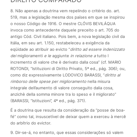
8. Não apenas a doutrina vem repelindo o critério do. art.
519, mas a legislação mesma dos países em que se inspirou
o nosso Código de 1916. O mestre CLÓVIS BEVILÁQUA
invoca como antecedente daquele preceito o art. 705 do
antigo Cód. Civil italiano. Pois bem, a nova legislação civil da
Itália, em seu art. 1.150, restabeleceu a exigência da
eqüidade ao atribuir ao evicto “
diritto ad essere indenizzato
dei
miglioramenti
e le
aggiunte
in relazione a
tutto l
incremento di valore che è derivato dalla cosa” (cf. MARIO
ROTONDI, “Istituzioni di Diritto Privato, 5ª ed., pág. 306); ou,
como diz expressivamente LODOVICO BARASSI, “
diritto al
rimborso delle spese per miglioramento
nella misura
integrale dell’aumento di valore conseguito dalia cosa,
anzichè della somma minore tra lo speso e il migliorato”
(BARASSI, “Istituzioni”, 4ª ed., pág. 371).
É a doutrina que resulta da consideração da “posse de boa-
fé” como tal, insuscetível de deixar quem a exerceu à mercê
do arbítrio do evictor.
9. Dir-se-á, no entanto, que essas considerações só valem