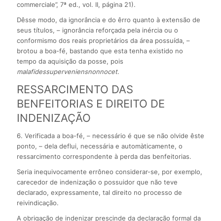
commerciale”, 7ª ed., vol. II, página 21).
Dêsse modo, da ignorância e do êrro quanto à extensão de
seus títulos, – ignorância reforçada pela inércia ou o
conformismo dos reais proprietários da área possuída, –
brotou a boa-fé, bastando que esta tenha existido no
tempo da aquisição da posse, pois
mala
fides
superveniens
non
nocet
.
RESSARCIMENTO DAS
BENFEITORIAS E DIREITO DE
INDENIZAÇÃO
6. Verificada a boa-fé, – necessário é que se não olvide êste
ponto, – dela deflui, necessária e automàticamente, o
ressarcimento correspondente à perda das benfeitorias.
Seria inequivocamente errôneo considerar-se, por exemplo,
carecedor de indenização o possuidor que não teve
declarado, expressamente, tal direito no processo de
reivindicação.
A obrigação de indenizar prescinde da declaração formal da