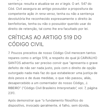
sentença: resulta e atualiza-se
ex vi legis
. O art. 547 do
Cód. Civil assegura ao antigo possuidor a propositura da
competente ação
in rena verso
, tenha ou não a sentença
devolutória lhe reconhecido expressamente o direito às
benfeitorias, tenha ou não o possuidor querido usar do
direito de retenção, tal como lhe era facultado por lei.
CRÍTICAS AO ARTIGO 519 DO
CÓDIGO CIVIL
7. Poucos preceitos de nosso Código Civil merecem tantos
repares como o artigo 519, a respeito do qual já CARVALHO
SANTOS advertiu ser preciso convir que “apresenta o grave
defeito de não ser nada justo, pois com o direito de opção
outorgado nada mais faz do que estabelecer uma justiça de
dois pesos e de duas medidas, o que não passou, aliás,
desapercebido a um comentador do nosso Código, J.
RIBEIRO” (“Código Civil Brasileiro Interpretado”, vol. 7, página
231).
Após demonstrar que “o fundamento filosófico do
dispositivo, invocado geralmente, é falho, sem dúvida,