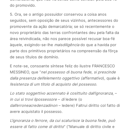
do promovido.
5. Ora, se o antigo possuidor conservou a coisa anos
seguidos, sem oposição de seus vizinhos, antecessores do
promovente da ação demarcatória; se só recentemente o
novo proprietário das terras confrontantes deu pela falta da
área reivindicada, não nos parece possível recusar boa-fé
àquele, exigindo-se-lhe
mais
diligência
do que a havida por
parte dos primitivos proprietários na compreensão da fôrça
de seus títulos de domínio.
E note-se, consoante síntese feliz do ilustre FRANCESCO
MESSINEO, que “
nel possesso di buona fede
,
si prescinde
dalla presenza dell’elemento oggettivo (affermativo
), quale è
l’esistenza di um titolo di acquisto del possesso
.
Lo stato soggettivo accennato è cosittuito dall’ignoranza
, –
in cui si trovi il
possessore
–
di
ledere (o
dall’erronea
credenza
di
non
– ledere) Faltrui diritto col fatto di
avere acquistato il possesso.
L’ignoranza o l’errore, da cui scaturisce la buona fede, può
essere di fatto come di diritto
” (“Manuale di diritto civile e