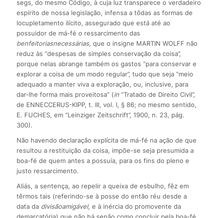
segs, do mesmo Código, à cuja luz transparece o verdadeiro
espírito de nossa legislação, infensa a tôdas as formas de
locupletamento ilícito, assegurado que está até ao
possuidor de má-fé o ressarcimento das
benfeitorias
necessárias
, que o insigne MARTIN WOLFF não
reduz às “despesas de simples conservação da coisa”,
porque nelas abrange também os gastos “para conservar e
explorar a coisa de um modo regular”, tudo que seja “meio
adequado a manter viva a exploração, ou, inclusive, para
dar-lhe forma mais proveitosa” (
in
“Tratado de Direito Civil”,
de ENNECCERUS-KIPP, t. III, vol. I, § 86; no mesmo sentido,
E. FUCHES, em “Leinziger Zeitschrift”, 1900, n. 23, pág.
300).
Não havendo declaração explícita de má-fé na ação de que
resultou a restituição da coisa, impõe-se seja presumida a
boa-fé de quem antes a possuía, para os fins do pleno e
justo ressarcimento.
Aliás, a sentença, ao repelir a queixa de esbulho, fêz em
têrmos tais (referindo-se à posse do então réu desde a
data da
divisão
amigável
, e à inércia do promovente da
demarcatória) que não há senão como concluir pela boa-fé