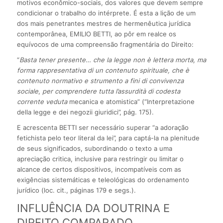
motivos econômico-sociais, dos valores que devem sempre
condicionar o trabalho do intérprete. É esta a lição de um
dos mais penetrantes mestres de hermenêutica jurídica
contemporânea, EMILIO BETTI, ao pôr em realce os
equívocos de uma compreensão fragmentária do Direito:
“
Basta tener presente… che la legge non è lettera morta, ma
forma rappresentativa di un contenuto spirituale, che è
contenuto normativo e strumento a fini di convivenza
sociale
,
per comprendere tutta l’assurdità di codesta
corrente veduta
mecanica e atomistica” (“Interpretazione
della legge e dei negozii giuridici”, pág. 175).
E acrescenta BETTI ser necessário superar “a adoração
fetichista pelo teor literal da lei”, para captá-la na plenitude
de seus significados, subordinando o texto a uma
apreciação critica, inclusive para restringir ou limitar o
alcance de certos dispositivos, incompatíveis com as
exigências sistemáticas e teleológicas do ordenamento
jurídico (loc. cit., páginas 179 e segs.).
INFLUÊNCIA DA DOUTRINA E
DIREITO COMPARADO