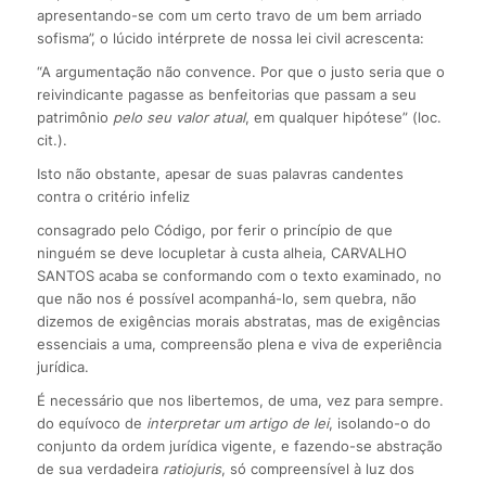
apresentando-se com um certo travo de um bem arriado
sofisma”, o lúcido intérprete de nossa lei civil acrescenta:
“A argumentação não convence. Por que o justo seria que o
reivindicante pagasse as benfeitorias que passam a seu
patrimônio
pelo seu valor atual
, em qualquer hipótese” (loc.
cit.).
Isto não obstante, apesar de suas palavras candentes
contra o critério infeliz
consagrado pelo Código, por ferir o princípio de que
ninguém se deve locupletar à custa alheia, CARVALHO
SANTOS acaba se conformando com o texto examinado, no
que não nos é possível acompanhá-lo, sem quebra, não
dizemos de exigências morais abstratas, mas de exigências
essenciais a uma, compreensão plena e viva de experiência
jurídica.
É necessário que nos libertemos, de uma, vez para sempre.
do equívoco de
interpretar um artigo de lei
, isolando-o do
conjunto da ordem jurídica vigente, e fazendo-se abstração
de sua verdadeira
ratio
juris
, só compreensível à luz dos