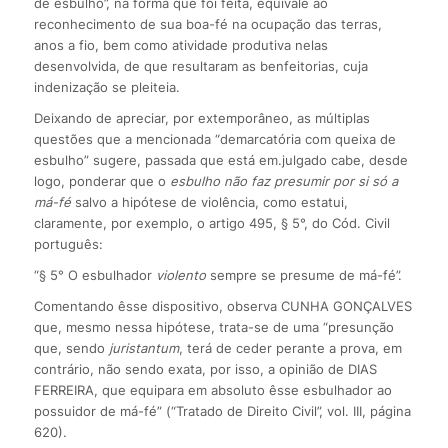
de esbulho”, na forma que foi feita, equivale ao
reconhecimento de sua boa-fé na ocupação das terras,
anos a fio, bem como atividade produtiva nelas
desenvolvida, de que resultaram as benfeitorias, cuja
indenização se pleiteia.
Deixando de apreciar, por extemporâneo, as múltiplas
questões que a mencionada “demarcatória com queixa de
esbulho” sugere, passada que está em.julgado cabe, desde
logo, ponderar que o
esbulho não faz presumir por si só a
má-fé
salvo a hipótese de violência, como estatui,
claramente, por exemplo, o artigo 495, § 5°, do Cód. Civil
português:
“§ 5° O esbulhador
violento
sempre se presume de má-fé”.
Comentando êsse dispositivo, observa CUNHA GONÇALVES
que, mesmo nessa hipótese, trata-se de uma “presunção
que, sendo
juris
tantum
, terá de ceder perante a prova, em
contrário, não sendo exata, por isso, a opinião de DIAS
FERREIRA, que equipara em absoluto êsse esbulhador ao
possuidor de má-fé” (“Tratado de Direito Civil”, vol. III, página
620).