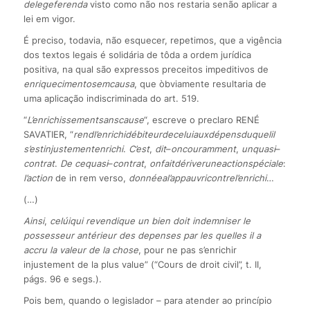
de
lege
ferenda
visto como não nos restaria senão aplicar a
lei em vigor.
É preciso, todavia, não esquecer, repetimos, que a vigência
dos textos legais é solidária de tôda a ordem jurídica
positiva, na qual são expressos preceitos impeditivos de
enriquecimento
sem
causa
, que òbviamente resultaria de
uma aplicação indiscriminada do art. 519.
“
L’enrichissement
sans
cause
“, escreve o preclaro RENÉ
SAVATIER, “
rend
l’enrichi
débiteur
de
celui
aux
dépens
du
quel
il
s’est
injustement
enrichi
.
C’est
,
dit
–
on
couramment
,
un
quasi
–
contrat
.
De ce
quasi
–
contrat
,
on
fait
dériver
une
action
spéciale
:
l’action
de in rem verso,
donnée
a
l’appauvri
contre
l’enrichi
…
(…)
Ainsi
,
celúi
qui revendique un bien doit indemniser le
possesseur antérieur des depenses par les quelles il a
accru la valeur de la chose
, pour ne pas s’enrichir
injustement de la plus value” (“Cours de droit civil”, t. II,
págs. 96 e segs.).
Pois bem, quando o legislador – para atender ao princípio