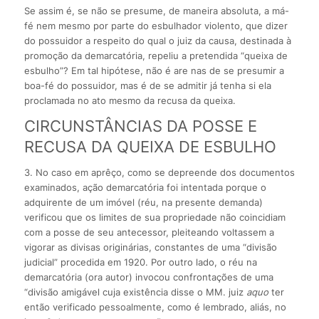
Se assim é, se não se presume, de maneira absoluta, a má-
fé nem mesmo por parte do esbulhador violento, que dizer
do possuidor a respeito do qual o juiz da causa, destinada à
promoção da demarcatória, repeliu a pretendida “queixa de
esbulho”? Em tal hipótese, não é are nas de se presumir a
boa-fé do possuidor, mas é de se admitir já tenha si ela
proclamada no ato mesmo da recusa da queixa.
CIRCUNSTÂNCIAS DA POSSE E
RECUSA DA QUEIXA DE ESBULHO
3. No caso em aprêço, como se depreende dos documentos
examinados, ação demarcatória foi intentada porque o
adquirente de um imóvel (réu, na presente demanda)
verificou que os limites de sua propriedade não coincidiam
com a posse de seu antecessor, pleiteando voltassem a
vigorar as divisas originárias, constantes de uma “divisão
judicial” procedida em 1920. Por outro lado, o réu na
demarcatória (ora autor) invocou confrontações de uma
“divisão amigável cuja existência disse o MM. juiz
a
quo
ter
então verificado pessoalmente, como é lembrado, aliás, no