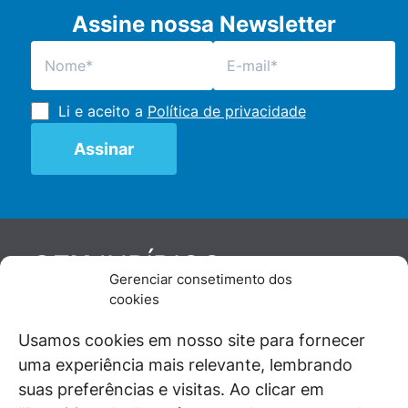
Assine nossa Newsletter
Li e aceito a
Política de privacidade
JURÍDICO
GEN
Gerenciar consetimento dos
De maneira independente, os autores e
cookies
colaboradores do GEN Jurídico, renomados
juristas e doutrinadores nacionais, se posicionam
Usamos cookies em nosso site para fornecer
diante de questões relevantes do cotidiano e
uma experiência mais relevante, lembrando
universo jurídico.
suas preferências e visitas. Ao clicar em