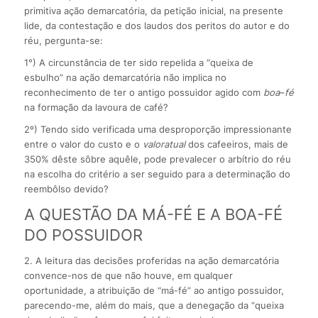
primitiva ação demarcatória, da petição inicial, na presente
lide, da contestação e dos laudos dos peritos do autor e do
réu, pergunta-se:
1°) A circunstância de ter sido repelida a “queixa de
esbulho” na ação demarcatória não implica no
reconhecimento de ter o antigo possuidor agido com
boa
–
fé
na formação da lavoura de café?
2º) Tendo sido verificada uma desproporção impressionante
entre o valor do custo e o
valor
atual
dos cafeeiros, mais de
350% dêste sôbre aquêle, pode prevalecer o arbítrio do réu
na escolha do critério a ser seguido para a determinação do
reembôlso devido?
A QUESTÃO DA MÁ-FÉ E A BOA-FÉ
DO POSSUIDOR
2. A leitura das decisões proferidas na ação demarcatória
convence-nos de que não houve, em qualquer
oportunidade, a atribuição de “má-fé” ao antigo possuidor,
parecendo-me, além do mais, que a denegação da “queixa