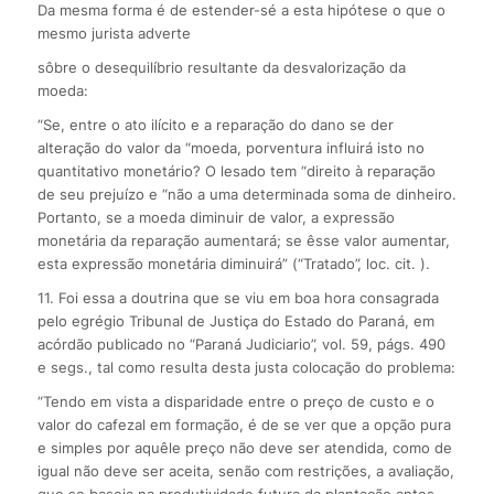
Da mesma forma é de estender-sé a esta hipótese o que o
mesmo jurista adverte
sôbre o desequilíbrio resultante da desvalorização da
moeda:
“Se, entre o ato ilícito e a reparação do dano se der
alteração do valor da “moeda, porventura influirá isto no
quantitativo monetário? O lesado tem “direito à reparação
de seu prejuízo e “não a uma determinada soma de dinheiro.
Portanto, se a moeda diminuir de valor, a expressão
monetária da reparação aumentará; se êsse valor aumentar,
esta expressão monetária diminuirá” (“Tratado”, loc. cit. ).
11. Foi essa a doutrina que se viu em boa hora consagrada
pelo egrégio Tribunal de Justiça do Estado do Paraná, em
acórdão publicado no “Paraná Judiciario”, vol. 59, págs. 490
e segs., tal como resulta desta justa colocação do problema:
“Tendo em vista a disparidade entre o preço de custo e o
valor do cafezal em formação, é de se ver que a opção pura
e simples por aquêle preço não deve ser atendida, como de
igual não deve ser aceita, senão com restrições, a avaliação,