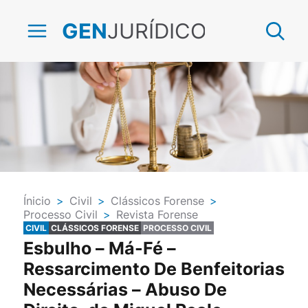
JURÍDICO
GEN
Ínicio
>
Civil
>
Clássicos Forense
>
Processo Civil
>
Revista Forense
CIVIL
CLÁSSICOS FORENSE
PROCESSO CIVIL
Esbulho – Má-Fé –
Ressarcimento De Benfeitorias
Necessárias – Abuso De