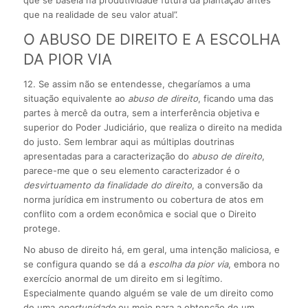
que se baseia na produtividade futura da plantação antes
que na realidade de seu valor atual”.
O ABUSO DE DIREITO E A ESCOLHA
DA PIOR VIA
12. Se assim não se entendesse, chegaríamos a uma
situação equivalente ao
abuso de direito
, ficando uma das
partes à mercê da outra, sem a interferência objetiva e
superior do Poder Judiciário, que realiza o direito na medida
do justo. Sem lembrar aqui as múltiplas doutrinas
apresentadas para a caracterização do
abuso de direito
,
parece-me que o seu elemento caracterizador é o
desvirtuamento da finalidade do direito
, a conversão da
norma jurídica em instrumento ou cobertura de atos em
conflito com a ordem econômica e social que o Direito
protege.
No abuso de direito há, em geral, uma intenção maliciosa, e
se configura quando se dá a
escolha da pior via
, embora no
exercício anormal de um direito em si legítimo.
Especialmente quando alguém se vale de um direito como
de uma
oportunidade
ou meio para a obtenção de um