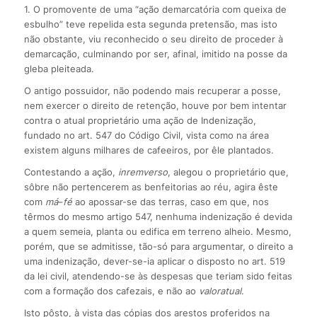
1. O promovente de uma “ação demarcatória com queixa de
esbulho” teve repelida esta segunda pretensão, mas isto
não obstante, viu reconhecido o seu direito de proceder à
demarcação, culminando por ser, afinal, imitido na posse da
gleba pleiteada.
O antigo possuidor, não podendo mais recuperar a posse,
nem exercer o direito de retenção, houve por bem intentar
contra o atual proprietário uma ação de Indenização,
fundado no art. 547 do Código Civil, vista como na área
existem alguns milhares de cafeeiros, por êle plantados.
Contestando a ação,
in
rem
verso
, alegou o proprietário que,
sôbre não pertencerem as benfeitorias ao réu, agira êste
com
má
–
fé
ao apossar-se das terras, caso em que, nos
têrmos do mesmo artigo 547, nenhuma indenização é devida
a quem semeia, planta ou edifica em terreno alheio. Mesmo,
porém, que se admitisse, tão-só para argumentar, o direito a
uma indenização, dever-se-ia aplicar o disposto no art. 519
da lei civil, atendendo-se às despesas que teriam sido feitas
com a formação dos cafezais, e não ao
valor
atual
.
Isto pôsto, à vista das cópias dos arestos proferidos na